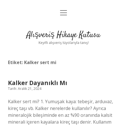
menüyü
Anasayfa
aç
Gizlilik Politikası
Alışveriş Hikaye Kutusu
Yasal Uyarı
Keyifli alışveriş tüyolarıyla tanış!
Hakkımızda
Etiket:
Kalker sert mi
Kalker Dayanıklı Mı
Tarih: Aralık 21, 2024
Kalker sert mi? 1. Yumuşak kaya: tebeşir, arduvaz,
kireç taşı vb. Kalker nerelerde kullanılır? Ayrıca
mineralojik bileşiminde en az %90 oranında kalsit
minerali içeren kayalara kireç taşı denir. Kullanım