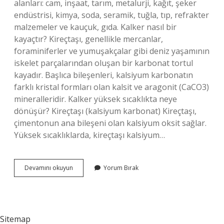
alanları: cam, inşaat, tarım, metalurji, kağıt, şeker
endüstrisi, kimya, soda, seramik, tuğla, tıp, refrakter
malzemeler ve kauçuk, gıda. Kalker nasıl bir
kayaçtır? Kireçtaşı, genellikle mercanlar,
foraminiferler ve yumuşakçalar gibi deniz yaşamının
iskelet parçalarından oluşan bir karbonat tortul
kayadır. Başlıca bileşenleri, kalsiyum karbonatın
farklı kristal formları olan kalsit ve aragonit (CaCO3)
mineralleridir. Kalker yüksek sıcaklıkta neye
dönüşür? Kireçtaşı (kalsiyum karbonat) Kireçtaşı,
çimentonun ana bileşeni olan kalsiyum oksit sağlar.
Yüksek sıcaklıklarda, kireçtaşı kalsiyum…
Kalker
Devamını okuyun
Yorum Bırak
Dayanıklı
Mı
Sitemap