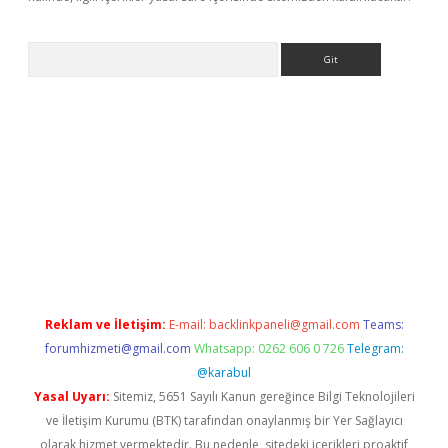
Arama
r yeni giriş
Reklam ve İletişim:
E-mail:
backlinkpaneli@gmail.com
Teams:
forumhizmeti@gmail.com
Whatsapp: 0262 606 0 726
Telegram:
@karabul
Yasal Uyarı:
Sitemiz, 5651 Sayılı Kanun gereğince Bilgi Teknolojileri
ve İletişim Kurumu (BTK) tarafından onaylanmış bir Yer Sağlayıcı
olarak hizmet vermektedir. Bu nedenle, sitedeki içerikleri proaktif