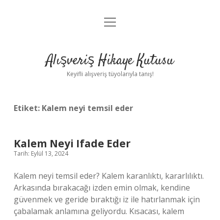
menüyü
Anasayfa
aç
Gizlilik Politikası
Alışveriş Hikaye Kutusu
Yasal Uyarı
Keyifli alışveriş tüyolarıyla tanış!
Hakkımızda
Etiket:
Kalem neyi temsil eder
Kalem Neyi Ifade Eder
Tarih: Eylül 13, 2024
Kalem neyi temsil eder? Kalem karanlıktı, kararlılıktı.
Arkasında bırakacağı izden emin olmak, kendine
güvenmek ve geride bıraktığı iz ile hatırlanmak için
çabalamak anlamına geliyordu. Kısacası, kalem