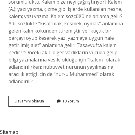
sorumluluktu. Kalem bize neyi çağrıştırıyor? Kalem
(A.): yazı yazma, çizme gibi işlerde kullanılan nesne,
kalem; yazı yazma. Kalem sözcüğü ne anlama gelir?
Adı, sözlükte “kısaltmak, kesmek, oymak” anlamına
gelen kalm kökünden türemiştir ve “küçük bir
parçayı oyup keserek yazı yazmaya uygun hale
getirilmiş alet” anlamına gelir. Tasavvufta kalem
nedir? “Önceki akıl” diğer varlıkların vücuda gelip
bilgi yazmalarına vesile olduğu için “kalem” olarak
adlandırılırken; nübüvvet nurunun yayılmasına
aracılık ettiği için de “nur-u Muhammed” olarak
adlandırılır.…
Kalem
Devamını okuyun
10 Yorum
Neyi
Ifade
Eder
Sitemap