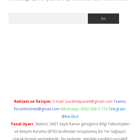
Arama
 yeni giriş
Reklam ve İletişim:
E-mail:
backlinkpaneli@gmail.com
Teams:
forumhizmeti@gmail.com
Whatsapp: 0262 606 0 726
Telegram:
@karabul
Yasal Uyarı:
Sitemiz, 5651 Sayılı Kanun gereğince Bilgi Teknolojileri
ve İletişim Kurumu (BTK) tarafından onaylanmış bir Yer Sağlayıcı
olarak hizmet vermektedir. Bu nedenle, sitedeki içerikleri proaktif