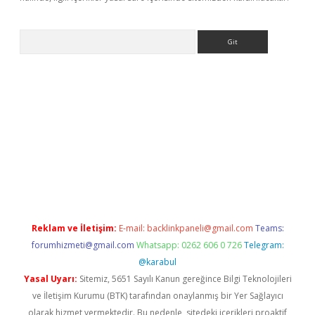
Arama
r yeni giriş
Reklam ve İletişim:
E-mail:
backlinkpaneli@gmail.com
Teams:
forumhizmeti@gmail.com
Whatsapp: 0262 606 0 726
Telegram:
@karabul
Yasal Uyarı:
Sitemiz, 5651 Sayılı Kanun gereğince Bilgi Teknolojileri
ve İletişim Kurumu (BTK) tarafından onaylanmış bir Yer Sağlayıcı
olarak hizmet vermektedir. Bu nedenle, sitedeki içerikleri proaktif