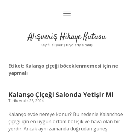
menüyü
Anasayfa
aç
Gizlilik Politikası
Alışveriş Hikaye Kutusu
Yasal Uyarı
Keyifli alışveriş tüyolarıyla tanış!
Hakkımızda
Etiket:
Kalanşo çiçeği böceklenmemesi için ne
yapmalı
Kalanşo Çiçeği Salonda Yetişir Mi
Tarih: Aralık 28, 2024
Kalanşo evde nereye konur? Bu nedenle Kalanchoe
çiçeği için en uygun ortam bol ışık ve hava olan bir
yerdir. Ancak aynı zamanda doğrudan güneş