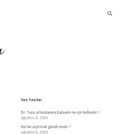
u
Sidebar
Son Yazılar
ilbet casino
betexper yeni gir
Dr. Tuna at kestanesi balsamı ne için kullanılır ?
Ağustos 6, 2026
Kur’an açtırmak günah mıdır ?
Ağustos 6, 2026