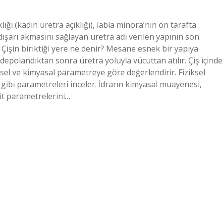
ıklığı (kadın üretra açıklığı), labia minora’nın ön tarafta
n dışarı akmasını sağlayan üretra adı verilen yapının son
 Çişin biriktiği yere ne denir? Mesane esnek bir yapıya
 depolandıktan sonra üretra yoluyla vücuttan atılır. Çiş içind
ziksel ve kimyasal parametreye göre değerlendirir. Fiziksel
bi parametreleri inceler. İdrarın kimyasal muayenesi,
rit parametrelerini…