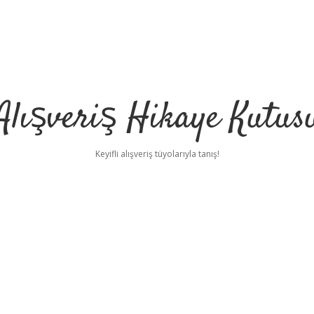
Alışveriş Hikaye Kutus
Keyifli alışveriş tüyolarıyla tanış!