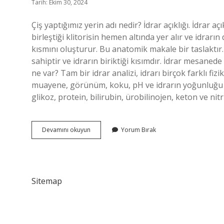
Tarih: Ekim 30, 2024
Çiş yaptığımız yerin adı nedir? İdrar açıklığı. İdrar aç
birleştiği klitorisin hemen altında yer alır ve idrarı
kısmını oluşturur. Bu anatomik makale bir taslaktır.
sahiptir ve idrarın biriktiği kısımdır. İdrar mesanede
ne var? Tam bir idrar analizi, idrarı birçok farklı fi
muayene, görünüm, koku, pH ve idrarın yoğunluğu gi
glikoz, protein, bilirubin, ürobilinojen, keton ve nit
Çişin
Devamını okuyun
Yorum Bırak
Adı
Nedir
Sitemap