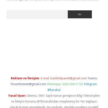
Arama
r yeni giriş
Reklam ve İletişim:
E-mail:
backlinkpaneli@gmail.com
Teams:
forumhizmeti@gmail.com
Whatsapp: 0262 606 0 726
Telegram:
@karabul
Yasal Uyarı:
Sitemiz, 5651 Sayılı Kanun gereğince Bilgi Teknolojileri
ve İletişim Kurumu (BTK) tarafından onaylanmış bir Yer Sağlayıcı
olarak hizmet vermektedir. Bu nedenle, sitedeki içerikleri proaktif