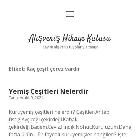
menüyü
Anasayfa
aç
Gizlilik Politikası
Alışveriş Hikaye Kutusu
Yasal Uyarı
Keyifli alışveriş tüyolarıyla tanış!
Hakkımızda
Etiket:
Kaç çeşit çerez vardır
Yemiş Çeşitleri Nelerdir
Tarih: Aralık 9, 2024
Kuruyemiş çeşitleri nelerdir? ÇeşitleriAntep
fıstığıAyçiçeği çekirdeği.Kabak
çekirdeği.Badem.Ceviz.Fındık.Nohut.Kuru üzüm.Daha
fazla ürün… En faydalı kuruyemişler hangileri? İşte