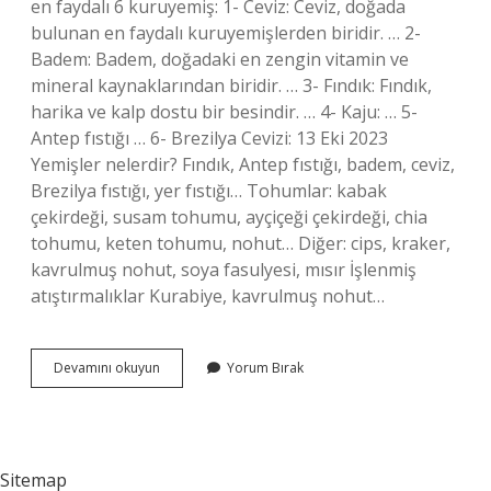
en faydalı 6 kuruyemiş: 1- Ceviz: Ceviz, doğada
bulunan en faydalı kuruyemişlerden biridir. … 2-
Badem: Badem, doğadaki en zengin vitamin ve
mineral kaynaklarından biridir. … 3- Fındık: Fındık,
harika ve kalp dostu bir besindir. … 4- Kaju: … 5-
Antep fıstığı … 6- Brezilya Cevizi: 13 Eki 2023
Yemişler nelerdir? Fındık, Antep fıstığı, badem, ceviz,
Brezilya fıstığı, yer fıstığı… Tohumlar: kabak
çekirdeği, susam tohumu, ayçiçeği çekirdeği, chia
tohumu, keten tohumu, nohut… Diğer: cips, kraker,
kavrulmuş nohut, soya fasulyesi, mısır İşlenmiş
atıştırmalıklar Kurabiye, kavrulmuş nohut…
Yemiş
Devamını okuyun
Yorum Bırak
Çeşitleri
Nelerdir
Sitemap