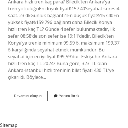
Ankara hızlı tren kaç para? Bilecik’ten Ankara’ya
tren yolculuğuEn düşük fiyat₺157.40Seyahat süresi4
saat. 23 dkGünlük bağlantı1En düşük fiyat₺157.40En
yüksek fiyat₺159.796 bağlantı daha Bilecik Konya
hızlı tren kaç TL? Günde 4 sefer bulunmaktadır, ilk
sefer 08:58’de son sefer ise 19:11’dedir. Bilecik’ten
Konya’ya trenle minimum 99,59 ₺, maksimum 199,37
₺ karşılığında seyahat etmek mümkündür. Bu
seyahat için en iyi fiyat ₺99,59’dur. Eskişehir Ankara
hızlı tren kaç TL 2024? Buna göre, 323 TL olan
Ankara-İstanbul hızlı treninin bilet fiyatı 430 TL’ye
çıkarıldı. Böylece…
Bilecik
Devamını okuyun
Yorum Bırak
Hızlı
Tren
Kaç
Para
Sitemap