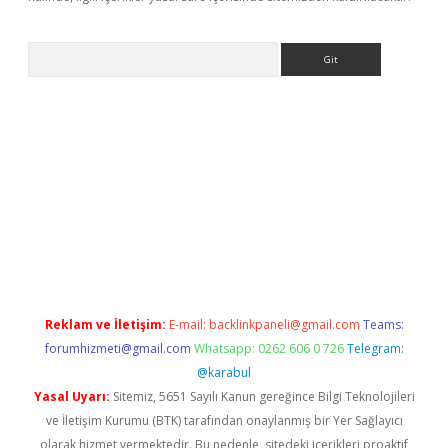
Arama
r yeni giriş
Reklam ve İletişim:
E-mail:
backlinkpaneli@gmail.com
Teams:
forumhizmeti@gmail.com
Whatsapp: 0262 606 0 726
Telegram:
@karabul
Yasal Uyarı:
Sitemiz, 5651 Sayılı Kanun gereğince Bilgi Teknolojileri
ve İletişim Kurumu (BTK) tarafından onaylanmış bir Yer Sağlayıcı
olarak hizmet vermektedir. Bu nedenle, sitedeki içerikleri proaktif