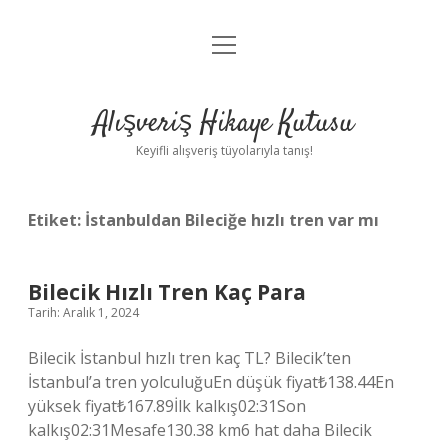
menüyü
Anasayfa
aç
Gizlilik Politikası
Alışveriş Hikaye Kutusu
Yasal Uyarı
Keyifli alışveriş tüyolarıyla tanış!
Hakkımızda
Etiket:
İstanbuldan Bileciğe hızlı tren var mı
Bilecik Hızlı Tren Kaç Para
Tarih: Aralık 1, 2024
Bilecik İstanbul hızlı tren kaç TL? Bilecik’ten
İstanbul’a tren yolculuğuEn düşük fiyat₺138.44En
yüksek fiyat₺167.89İlk kalkış02:31Son
kalkış02:31Mesafe130.38 km6 hat daha Bilecik