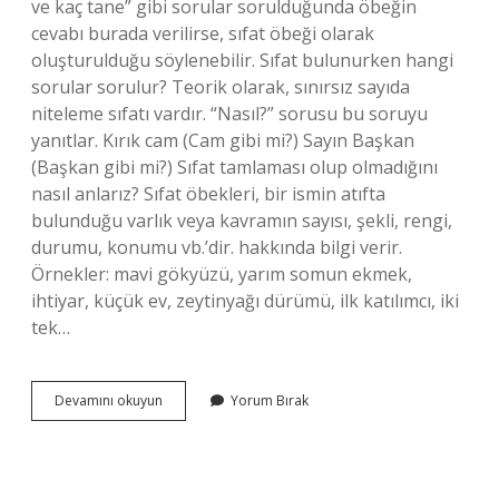
ve kaç tane” gibi sorular sorulduğunda öbeğin
cevabı burada verilirse, sıfat öbeği olarak
oluşturulduğu söylenebilir. Sıfat bulunurken hangi
sorular sorulur? Teorik olarak, sınırsız sayıda
niteleme sıfatı vardır. “Nasıl?” sorusu bu soruyu
yanıtlar. Kırık cam (Cam gibi mi?) Sayın Başkan
(Başkan gibi mi?) Sıfat tamlaması olup olmadığını
nasıl anlarız? Sıfat öbekleri, bir ismin atıfta
bulunduğu varlık veya kavramın sayısı, şekli, rengi,
durumu, konumu vb.’dir. hakkında bilgi verir.
Örnekler: mavi gökyüzü, yarım somun ekmek,
ihtiyar, küçük ev, zeytinyağı dürümü, ilk katılımcı, iki
tek…
Sıfat
Devamını okuyun
Yorum Bırak
Tamlaması
Hangi
Soruları
Sorar