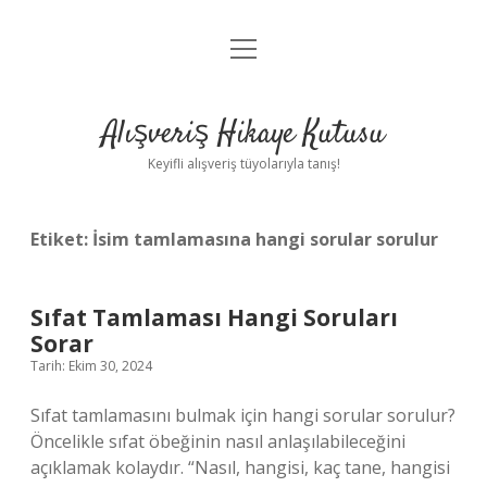
menüyü
Anasayfa
aç
Gizlilik Politikası
Alışveriş Hikaye Kutusu
Yasal Uyarı
Keyifli alışveriş tüyolarıyla tanış!
Hakkımızda
Etiket:
İsim tamlamasına hangi sorular sorulur
Sıfat Tamlaması Hangi Soruları
Sorar
Tarih: Ekim 30, 2024
Sıfat tamlamasını bulmak için hangi sorular sorulur?
Öncelikle sıfat öbeğinin nasıl anlaşılabileceğini
açıklamak kolaydır. “Nasıl, hangisi, kaç tane, hangisi