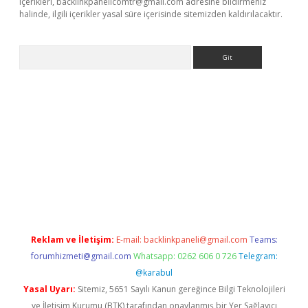
içerikleri,
backlinkpanelicomtr@gmail.com
adresine bildirmeniz
halinde, ilgili içerikler yasal süre içerisinde sitemizden kaldırılacaktır.
Arama
per yeni giriş
Reklam ve İletişim:
E-mail:
backlinkpaneli@gmail.com
Teams:
forumhizmeti@gmail.com
Whatsapp: 0262 606 0 726
Telegram:
@karabul
Yasal Uyarı:
Sitemiz, 5651 Sayılı Kanun gereğince Bilgi Teknolojileri
ve İletişim Kurumu (BTK) tarafından onaylanmış bir Yer Sağlayıcı