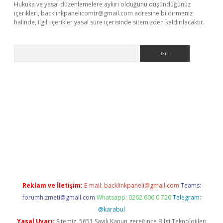
Hukuka ve yasal düzenlemelere aykırı olduğunu düşündüğünüz
içerikleri,
backlinkpanelicomtr@gmail.com
adresine bildirmeniz
halinde, ilgili içerikler yasal süre içerisinde sitemizden kaldırılacaktır.
Arama
r yeni giriş
Reklam ve İletişim:
E-mail:
backlinkpaneli@gmail.com
Teams:
forumhizmeti@gmail.com
Whatsapp: 0262 606 0 726
Telegram:
@karabul
Yasal Uyarı:
Sitemiz, 5651 Sayılı Kanun gereğince Bilgi Teknolojileri