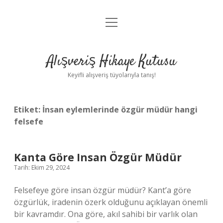
menüyü
Anasayfa
aç
Gizlilik Politikası
Alışveriş Hikaye Kutusu
Yasal Uyarı
Keyifli alışveriş tüyolarıyla tanış!
Hakkımızda
Etiket:
İnsan eylemlerinde özgür müdür hangi
felsefe
Kanta Göre Insan Özgür Müdür
Tarih: Ekim 29, 2024
Felsefeye göre insan özgür müdür? Kant’a göre
özgürlük, iradenin özerk olduğunu açıklayan önemli
bir kavramdır. Ona göre, akıl sahibi bir varlık olan