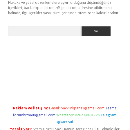
Hukuka ve yasal düzenlemelere aykırı olduğunu düşündüğünüz
içerikleri,
backlinkpanelicomtr@gmail.com
adresine bildirmeniz
halinde, ilgili içerikler yasal süre içerisinde sitemizden kaldırılacaktır.
Arama
r yeni giriş
Reklam ve İletişim:
E-mail:
backlinkpaneli@gmail.com
Teams:
forumhizmeti@gmail.com
Whatsapp: 0262 606 0 726
Telegram:
@karabul
Yasal Uyarı:
Sitemiz, 5651 Sayılı Kanun gereğince Bilgi Teknolojileri