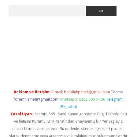
Arama
r yeni giriş
Reklam ve İletişim:
E-mail:
backlinkpaneli@gmail.com
Teams:
forumhizmeti@gmail.com
Whatsapp: 0262 606 0 726
Telegram:
@karabul
Yasal Uyarı:
Sitemiz, 5651 Sayılı Kanun gereğince Bilgi Teknolojileri
ve İletişim Kurumu (BTK) tarafından onaylanmış bir Yer Sağlayıcı
olarak hizmet vermektedir. Bu nedenle, sitedeki içerikleri proaktif
olarak denetleme veya araştırma yükümlülüğümüz bulunmamaktadır.