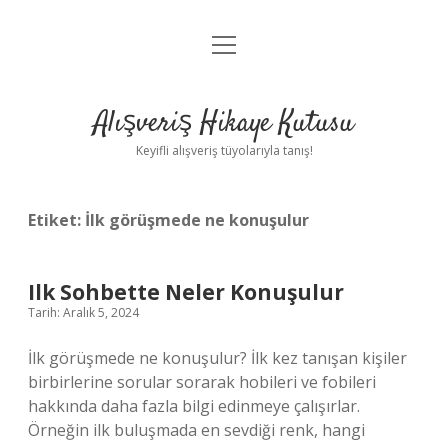
menüyü
Anasayfa
aç
Gizlilik Politikası
Alışveriş Hikaye Kutusu
Yasal Uyarı
Keyifli alışveriş tüyolarıyla tanış!
Hakkımızda
Etiket:
İlk görüşmede ne konuşulur
Ilk Sohbette Neler Konuşulur
Tarih: Aralık 5, 2024
İlk görüşmede ne konuşulur? İlk kez tanışan kişiler
birbirlerine sorular sorarak hobileri ve fobileri
hakkında daha fazla bilgi edinmeye çalışırlar.
Örneğin ilk buluşmada en sevdiği renk, hangi