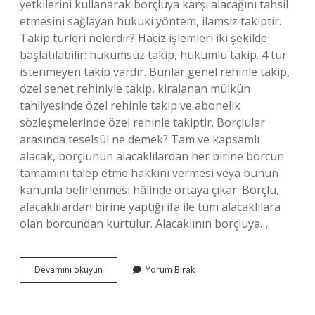
yetkilerini kullanarak borçluya karşı alacağını tahsil
etmesini sağlayan hukuki yöntem, ilamsız takiptir.
Takip türleri nelerdir? Haciz işlemleri iki şekilde
başlatılabilir: hükümsüz takip, hükümlü takip. 4 tür
istenmeyen takip vardır. Bunlar genel rehinle takip,
özel senet rehiniyle takip, kiralanan mülkün
tahliyesinde özel rehinle takip ve abonelik
sözleşmelerinde özel rehinle takiptir. Borçlular
arasında teselsül ne demek? Tam ve kapsamlı
alacak, borçlunun alacaklılardan her birine borcun
tamamını talep etme hakkını vermesi veya bunun
kanunla belirlenmesi hâlinde ortaya çıkar. Borçlu,
alacaklılardan birine yaptığı ifa ile tüm alacaklılara
olan borcundan kurtulur. Alacaklının borçluya…
Alacaklı
Devamını okuyun
Yorum Bırak
Ile
Borçlunun
Takip