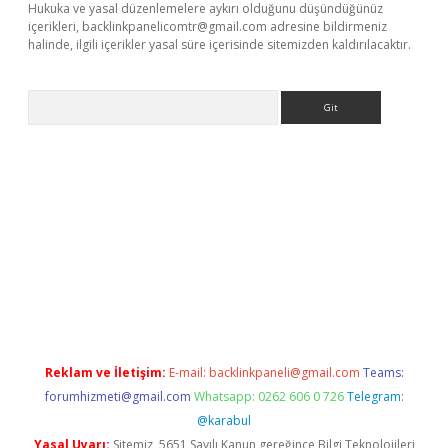
Hukuka ve yasal düzenlemelere aykırı olduğunu düşündüğünüz
içerikleri,
backlinkpanelicomtr@gmail.com
adresine bildirmeniz
halinde, ilgili içerikler yasal süre içerisinde sitemizden kaldırılacaktır.
Arama
r yeni giriş
Reklam ve İletişim:
E-mail:
backlinkpaneli@gmail.com
Teams:
forumhizmeti@gmail.com
Whatsapp: 0262 606 0 726
Telegram:
@karabul
Yasal Uyarı:
Sitemiz, 5651 Sayılı Kanun gereğince Bilgi Teknolojileri