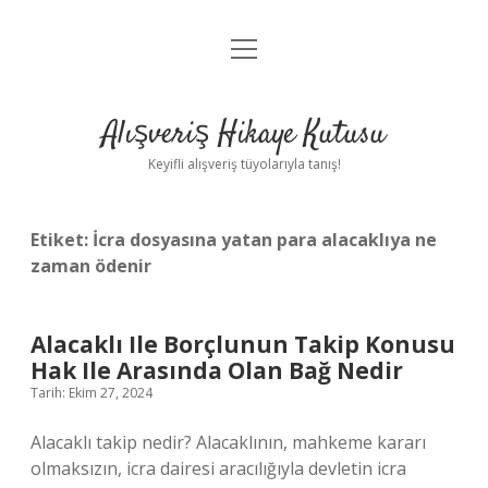
menüyü
Anasayfa
aç
Gizlilik Politikası
Alışveriş Hikaye Kutusu
Yasal Uyarı
Keyifli alışveriş tüyolarıyla tanış!
Hakkımızda
Etiket:
İcra dosyasına yatan para alacaklıya ne
zaman ödenir
Alacaklı Ile Borçlunun Takip Konusu
Hak Ile Arasında Olan Bağ Nedir
Tarih: Ekim 27, 2024
Alacaklı takip nedir? Alacaklının, mahkeme kararı
olmaksızın, icra dairesi aracılığıyla devletin icra