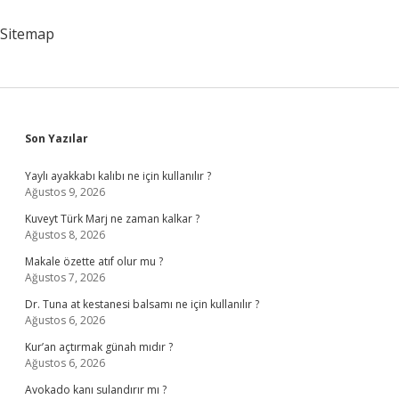
Konusu
Hak
Sitemap
Ile
Arasında
Olan
Bağ
Nedir
Sidebar
Son Yazılar
Yaylı ayakkabı kalıbı ne için kullanılır ?
Ağustos 9, 2026
Kuveyt Türk Marj ne zaman kalkar ?
Ağustos 8, 2026
Makale özette atıf olur mu ?
Ağustos 7, 2026
Dr. Tuna at kestanesi balsamı ne için kullanılır ?
Ağustos 6, 2026
Kur’an açtırmak günah mıdır ?
Ağustos 6, 2026
Avokado kanı sulandırır mı ?