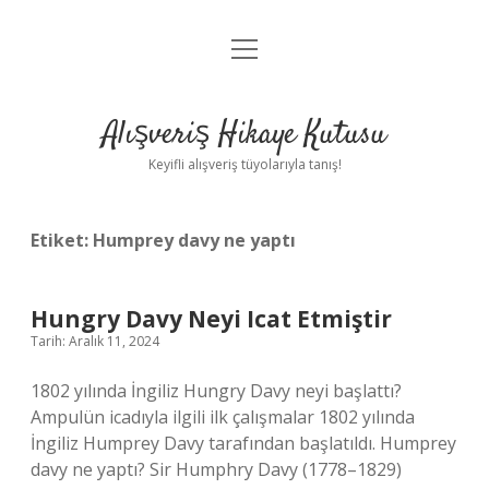
menüyü
Anasayfa
aç
Gizlilik Politikası
Alışveriş Hikaye Kutusu
Yasal Uyarı
Keyifli alışveriş tüyolarıyla tanış!
Hakkımızda
Etiket:
Humprey davy ne yaptı
Hungry Davy Neyi Icat Etmiştir
Tarih: Aralık 11, 2024
1802 yılında İngiliz Hungry Davy neyi başlattı?
Ampulün icadıyla ilgili ilk çalışmalar 1802 yılında
İngiliz Humprey Davy tarafından başlatıldı. Humprey
davy ne yaptı? Sir Humphry Davy (1778–1829)