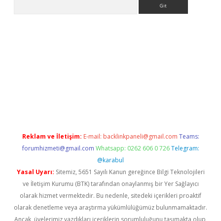
Arama
r yeni giriş
Reklam ve İletişim:
E-mail:
backlinkpaneli@gmail.com
Teams:
forumhizmeti@gmail.com
Whatsapp: 0262 606 0 726
Telegram:
@karabul
Yasal Uyarı:
Sitemiz, 5651 Sayılı Kanun gereğince Bilgi Teknolojileri
ve İletişim Kurumu (BTK) tarafından onaylanmış bir Yer Sağlayıcı
olarak hizmet vermektedir. Bu nedenle, sitedeki içerikleri proaktif
olarak denetleme veya araştırma yükümlülüğümüz bulunmamaktadır.
Ancak, üyelerimiz yazdıkları içeriklerin sorumluluğunu taşımakta olup,