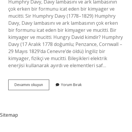
Humphry Davy, Davy lambasını ve ark lambasının
çok erken bir formunu icat eden bir kimyager ve
mucitti. Sir Humphry Davy (1778–1829) Humphry
Davy, Davy lambasını ve ark lambasının çok erken
bir formunu icat eden bir kimyager ve mucitti. Bir
kimyager ve mucitti. Hungry David kimdir? Humphry
Davy (17 Aralık 1778 doğumlu; Penzance, Cornwall –
29 Mayıs 1829’da Cenevre’de öldü) İngiliz bir
kimyager, fizikçi ve mucitti. Bileşikleri elektrik
enerjisi kullanarak ayırdı ve elementleri saf…
Hungry
Devamını okuyun
Yorum Bırak
Davy
Neyi
Icat
Etmiştir
Sitemap