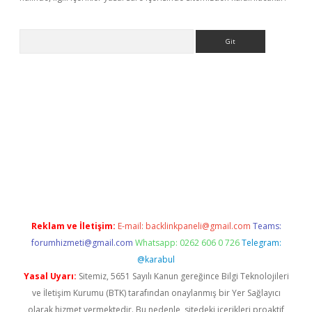
Arama
r yeni giriş
Reklam ve İletişim:
E-mail:
backlinkpaneli@gmail.com
Teams:
forumhizmeti@gmail.com
Whatsapp: 0262 606 0 726
Telegram:
@karabul
Yasal Uyarı:
Sitemiz, 5651 Sayılı Kanun gereğince Bilgi Teknolojileri
ve İletişim Kurumu (BTK) tarafından onaylanmış bir Yer Sağlayıcı
olarak hizmet vermektedir. Bu nedenle, sitedeki içerikleri proaktif