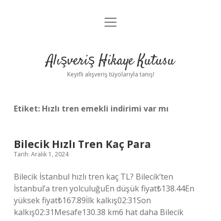
menüyü
Anasayfa
aç
Gizlilik Politikası
Alışveriş Hikaye Kutusu
Yasal Uyarı
Keyifli alışveriş tüyolarıyla tanış!
Hakkımızda
Etiket:
Hızlı tren emekli indirimi var mı
Bilecik Hızlı Tren Kaç Para
Tarih: Aralık 1, 2024
Bilecik İstanbul hızlı tren kaç TL? Bilecik’ten
İstanbul’a tren yolculuğuEn düşük fiyat₺138.44En
yüksek fiyat₺167.89İlk kalkış02:31Son
kalkış02:31Mesafe130.38 km6 hat daha Bilecik