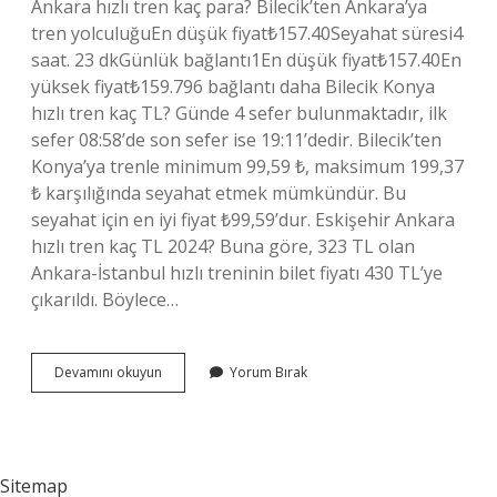
Ankara hızlı tren kaç para? Bilecik’ten Ankara’ya
tren yolculuğuEn düşük fiyat₺157.40Seyahat süresi4
saat. 23 dkGünlük bağlantı1En düşük fiyat₺157.40En
yüksek fiyat₺159.796 bağlantı daha Bilecik Konya
hızlı tren kaç TL? Günde 4 sefer bulunmaktadır, ilk
sefer 08:58’de son sefer ise 19:11’dedir. Bilecik’ten
Konya’ya trenle minimum 99,59 ₺, maksimum 199,37
₺ karşılığında seyahat etmek mümkündür. Bu
seyahat için en iyi fiyat ₺99,59’dur. Eskişehir Ankara
hızlı tren kaç TL 2024? Buna göre, 323 TL olan
Ankara-İstanbul hızlı treninin bilet fiyatı 430 TL’ye
çıkarıldı. Böylece…
Bilecik
Devamını okuyun
Yorum Bırak
Hızlı
Tren
Kaç
Para
Sitemap