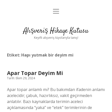
menüyü
Anasayfa
aç
Gizlilik Politikası
Alışveriş Hikaye Kutusu
Yasal Uyarı
Keyifli alışveriş tüyolarıyla tanış!
Hakkımızda
Etiket:
Hapı yutmak bir deyim mi
Apar Topar Deyim Mi
Tarih: Ekim 29, 2024
Apar topar anlamlı mı? Bu bakımdan ifadenin anlamı
acelecidir; çabuk, hazırlıksız, vakit geçirmeden
anlatılır. Bazı kaynaklarda terimin aceleci
açıklamasında “yaka” ve “etek” terimlerinin de