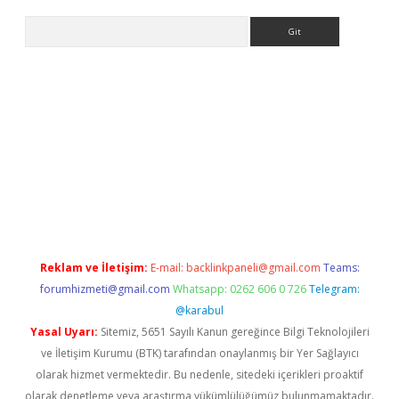
Arama
r yeni giriş
Reklam ve İletişim:
E-mail:
backlinkpaneli@gmail.com
Teams:
forumhizmeti@gmail.com
Whatsapp: 0262 606 0 726
Telegram:
@karabul
Yasal Uyarı:
Sitemiz, 5651 Sayılı Kanun gereğince Bilgi Teknolojileri
ve İletişim Kurumu (BTK) tarafından onaylanmış bir Yer Sağlayıcı
olarak hizmet vermektedir. Bu nedenle, sitedeki içerikleri proaktif
olarak denetleme veya araştırma yükümlülüğümüz bulunmamaktadır.