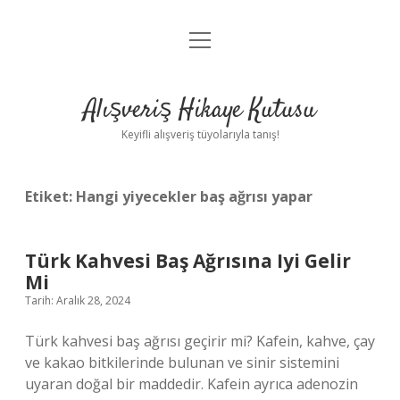
menüyü
Anasayfa
aç
Gizlilik Politikası
Alışveriş Hikaye Kutusu
Yasal Uyarı
Keyifli alışveriş tüyolarıyla tanış!
Hakkımızda
Etiket:
Hangi yiyecekler baş ağrısı yapar
Türk Kahvesi Baş Ağrısına Iyi Gelir
Mi
Tarih: Aralık 28, 2024
Türk kahvesi baş ağrısı geçirir mi? Kafein, kahve, çay
ve kakao bitkilerinde bulunan ve sinir sistemini
uyaran doğal bir maddedir. Kafein ayrıca adenozin