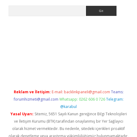
Arama
er yeni giriş
Reklam ve İletişim:
E-mail:
backlinkpaneli@gmail.com
Teams:
forumhizmeti@gmail.com
Whatsapp: 0262 606 0 726
Telegram:
@karabul
Yasal Uyarı:
Sitemiz, 5651 Sayılı Kanun gereğince Bilgi Teknolojileri
ve İletişim Kurumu (BTK) tarafından onaylanmış bir Yer Sağlayıcı
olarak hizmet vermektedir. Bu nedenle, sitedeki içerikleri proaktif
olarak denetleme veya araştırma yükümlülüğümüz bulunmamaktadır.