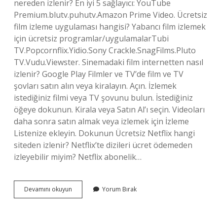
nereden izlenir? En iyi 5 sağlayıcı: YouTube
Premium.blutv.puhutv.Amazon Prime Video. Ücretsiz
film izleme uygulaması hangisi? Yabancı film izlemek
için ücretsiz programlar/uygulamalarTubi
TV.Popcornflix.Yidio.Sony Crackle.SnagFilms.Pluto
TV.Vudu.Viewster. Sinemadaki film internetten nasıl
izlenir? Google Play Filmler ve TV’de film ve TV
şovları satın alın veya kiralayın. Açın. İzlemek
istediğiniz filmi veya TV şovunu bulun. İstediğiniz
öğeye dokunun. Kirala veya Satın Al’ı seçin. Videoları
daha sonra satın almak veya izlemek için İzleme
Listenize ekleyin. Dokunun Ücretsiz Netflix hangi
siteden izlenir? Netflix’te dizileri ücret ödemeden
izleyebilir miyim? Netflix abonelik…
Hangi
Devamını okuyun
Yorum Bırak
Siteden
Film
Izlenir