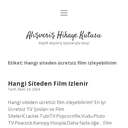
menüyü
Anasayfa
aç
Gizlilik Politikası
Alışveriş Hikaye Kutusu
Yasal Uyarı
Keyifli alışveriş tüyolarıyla tanış!
Hakkımızda
Etiket:
Hangi siteden ücretsiz film izleyebilirim
Hangi Siteden Film Izlenir
Tarih: Ekim 24, 2024
Hangi siteden ücretsiz film izleyebilirim? En İyi
Ücretsiz TV Şovları ve Film
SiteleriCrackle.TubiTV.Popcornflix.Vudu.Pluto
TV.Peacock.Kanopy.Hoopla.Daha fazla öğe… Film