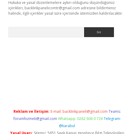
Hukuka ve yasal düzenlemelere aykırı olduğunu düşündüğünüz
içerikleri,
backlinkpanelicomtr@gmail.com
adresine bildirmeniz
halinde, ilgili içerikler yasal süre içerisinde sitemizden kaldırılacaktır.
Arama
r yeni giriş
Reklam ve İletişim:
E-mail:
backlinkpaneli@gmail.com
Teams:
forumhizmeti@gmail.com
Whatsapp: 0262 606 0 726
Telegram:
@karabul
Yasal Uyarı:
Sitemiz, 5651 Sayılı Kanun gereğince Bilgi Teknolojileri