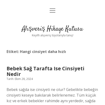
menüyü
Anasayfa
aç
Gizlilik Politikası
Alışveriş Hikaye Kutusu
Yasal Uyarı
Keyifli alışveriş tüyolarıyla tanış!
Hakkımızda
Etiket:
Hangi cinsiyet daha hızlı
Bebek Sağ Tarafta Ise Cinsiyeti
Nedir
Tarih: Ekim 28, 2024
Bebek sağda ise cinsiyeti ne olur? Gebelikte bebeğin
cinsiyeti keseye bakılarak belirlenemez. Tüm küçük
kız ve erkek bebekler rahimde aynı yerdedir, sağda