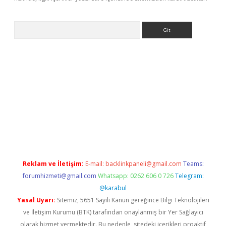
Arama
r yeni giriş
Reklam ve İletişim:
E-mail:
backlinkpaneli@gmail.com
Teams:
forumhizmeti@gmail.com
Whatsapp: 0262 606 0 726
Telegram:
@karabul
Yasal Uyarı:
Sitemiz, 5651 Sayılı Kanun gereğince Bilgi Teknolojileri
ve İletişim Kurumu (BTK) tarafından onaylanmış bir Yer Sağlayıcı
olarak hizmet vermektedir. Bu nedenle, sitedeki içerikleri proaktif