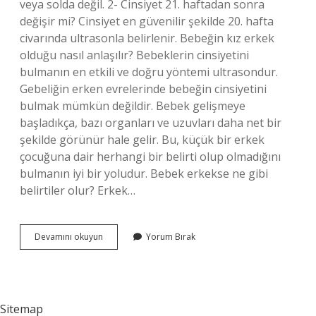
veya solda değil. 2- Cinsiyet 21. haftadan sonra
değişir mi? Cinsiyet en güvenilir şekilde 20. hafta
civarında ultrasonla belirlenir. Bebeğin kız erkek
olduğu nasıl anlaşılır? Bebeklerin cinsiyetini
bulmanın en etkili ve doğru yöntemi ultrasondur.
Gebeliğin erken evrelerinde bebeğin cinsiyetini
bulmak mümkün değildir. Bebek gelişmeye
başladıkça, bazı organları ve uzuvları daha net bir
şekilde görünür hale gelir. Bu, küçük bir erkek
çocuğuna dair herhangi bir belirti olup olmadığını
bulmanın iyi bir yoludur. Bebek erkekse ne gibi
belirtiler olur? Erkek…
Bebek
Devamını okuyun
Yorum Bırak
Sağ
Tarafta
Ise
Cinsiyeti
Nedir
Sitemap