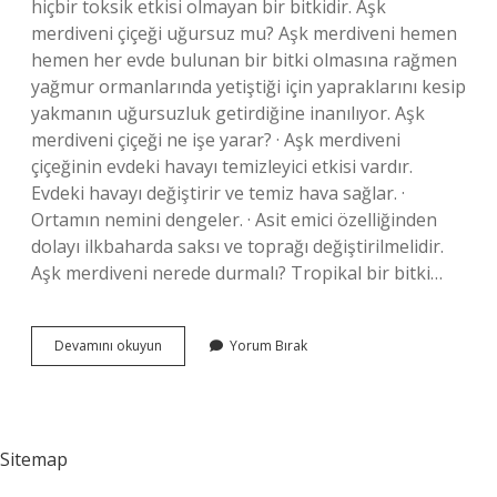
hiçbir toksik etkisi olmayan bir bitkidir. Aşk
merdiveni çiçeği uğursuz mu? Aşk merdiveni hemen
hemen her evde bulunan bir bitki olmasına rağmen
yağmur ormanlarında yetiştiği için yapraklarını kesip
yakmanın uğursuzluk getirdiğine inanılıyor. Aşk
merdiveni çiçeği ne işe yarar? · Aşk merdiveni
çiçeğinin evdeki havayı temizleyici etkisi vardır.
Evdeki havayı değiştirir ve temiz hava sağlar. ·
Ortamın nemini dengeler. · Asit emici özelliğinden
dolayı ilkbaharda saksı ve toprağı değiştirilmelidir.
Aşk merdiveni nerede durmalı? Tropikal bir bitki…
Aşk
Devamını okuyun
Yorum Bırak
Merdiveni
Çiçeği
Zehirli
Mi
Sitemap