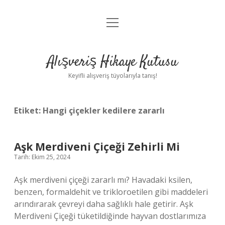
menüyü
Anasayfa
aç
Gizlilik Politikası
Alışveriş Hikaye Kutusu
Yasal Uyarı
Keyifli alışveriş tüyolarıyla tanış!
Hakkımızda
Etiket:
Hangi çiçekler kedilere zararlı
Aşk Merdiveni Çiçeği Zehirli Mi
Tarih: Ekim 25, 2024
Aşk merdiveni çiçeği zararlı mı? Havadaki ksilen,
benzen, formaldehit ve trikloroetilen gibi maddeleri
arındırarak çevreyi daha sağlıklı hale getirir. Aşk
Merdiveni Çiçeği tüketildiğinde hayvan dostlarımıza