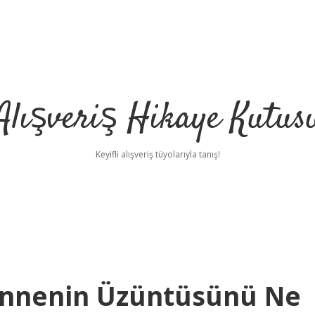
Alışveriş Hikaye Kutus
Keyifli alışveriş tüyolarıyla tanış!
Annenin Üzüntüsünü Ne