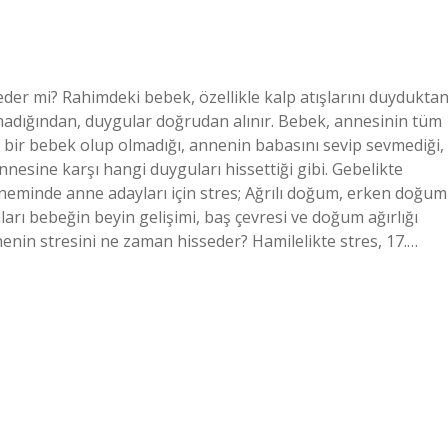
er mi? Rahimdeki bebek, özellikle kalp atışlarını duydukta
lmadığından, duygular doğrudan alınır. Bebek, annesinin tüm
 bir bebek olup olmadığı, annenin babasını sevip sevmediği,
nnesine karşı hangi duyguları hissettiği gibi. Gebelikte
öneminde anne adayları için stres; Ağrılı doğum, erken doğum
rı bebeğin beyin gelişimi, baş çevresi ve doğum ağırlığı
enin stresini ne zaman hisseder? Hamilelikte stres, 17.…