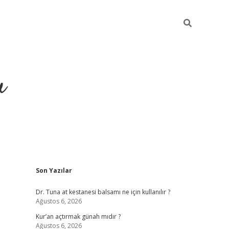
u
Sidebar
Son Yazılar
ilbet casino
betexper yeni g
Dr. Tuna at kestanesi balsamı ne için kullanılır ?
Ağustos 6, 2026
Kur’an açtırmak günah mıdır ?
Ağustos 6, 2026