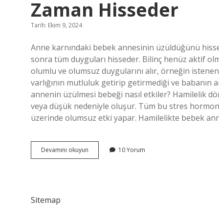
Zaman Hisseder
Tarih: Ekim 9, 2024
Anne karnındaki bebek annesinin üzüldüğünü hissed
sonra tüm duyguları hisseder. Bilinç henüz aktif o
olumlu ve olumsuz duygularını alır, örneğin istenen
varlığının mutluluk getirip getirmediği ve babanın a
annenin üzülmesi bebeği nasıl etkiler? Hamilelik d
veya düşük nedeniyle oluşur. Tüm bu stres hormonla
üzerinde olumsuz etki yapar. Hamilelikte bebek ann
Hamilelikte
Devamını okuyun
10 Yorum
Bebek
Annenin
Üzüntüsünü
Ne
Zaman
Sitemap
Hisseder