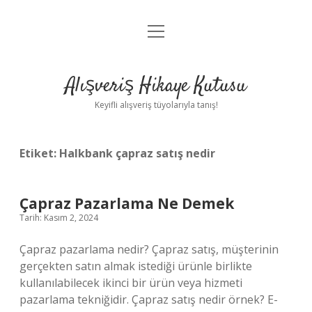
menüyü
Anasayfa
aç
Gizlilik Politikası
Alışveriş Hikaye Kutusu
Yasal Uyarı
Keyifli alışveriş tüyolarıyla tanış!
Hakkımızda
Etiket:
Halkbank çapraz satış nedir
Çapraz Pazarlama Ne Demek
Tarih: Kasım 2, 2024
Çapraz pazarlama nedir? Çapraz satış, müşterinin
gerçekten satın almak istediği ürünle birlikte
kullanılabilecek ikinci bir ürün veya hizmeti
pazarlama tekniğidir. Çapraz satış nedir örnek? E-