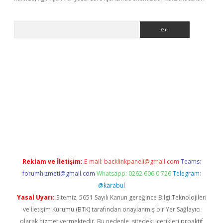
Arama
r yeni giriş
Reklam ve İletişim:
E-mail:
backlinkpaneli@gmail.com
Teams:
forumhizmeti@gmail.com
Whatsapp: 0262 606 0 726
Telegram:
@karabul
Yasal Uyarı:
Sitemiz, 5651 Sayılı Kanun gereğince Bilgi Teknolojileri
ve İletişim Kurumu (BTK) tarafından onaylanmış bir Yer Sağlayıcı
olarak hizmet vermektedir. Bu nedenle, sitedeki içerikleri proaktif