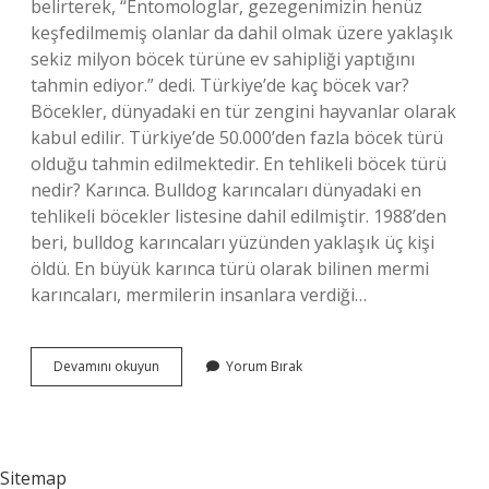
belirterek, “Entomologlar, gezegenimizin henüz
keşfedilmemiş olanlar da dahil olmak üzere yaklaşık
sekiz milyon böcek türüne ev sahipliği yaptığını
tahmin ediyor.” dedi. Türkiye’de kaç böcek var?
Böcekler, dünyadaki en tür zengini hayvanlar olarak
kabul edilir. Türkiye’de 50.000’den fazla böcek türü
olduğu tahmin edilmektedir. En tehlikeli böcek türü
nedir? Karınca. Bulldog karıncaları dünyadaki en
tehlikeli böcekler listesine dahil edilmiştir. 1988’den
beri, bulldog karıncaları yüzünden yaklaşık üç kişi
öldü. En büyük karınca türü olarak bilinen mermi
karıncaları, mermilerin insanlara verdiği…
Dünyada
Devamını okuyun
Yorum Bırak
Kaç
Çeşit
Böcek
Var
Sitemap