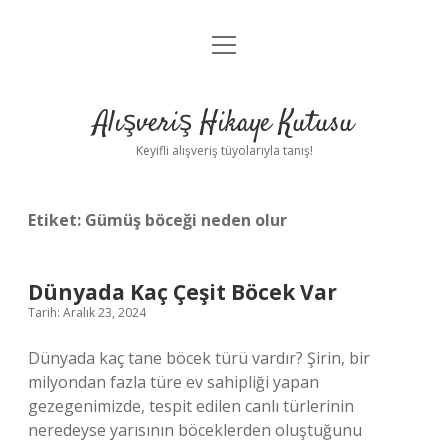
menüyü
Anasayfa
aç
Gizlilik Politikası
Alışveriş Hikaye Kutusu
Yasal Uyarı
Keyifli alışveriş tüyolarıyla tanış!
Hakkımızda
Etiket:
Gümüş böceği neden olur
Dünyada Kaç Çeşit Böcek Var
Tarih: Aralık 23, 2024
Dünyada kaç tane böcek türü vardır? Şirin, bir
milyondan fazla türe ev sahipliği yapan
gezegenimizde, tespit edilen canlı türlerinin
neredeyse yarısının böceklerden oluştuğunu