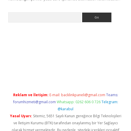
Arama
r yeni giriş
Reklam ve İletişim:
E-mail:
backlinkpaneli@gmail.com
Teams:
forumhizmeti@gmail.com
Whatsapp: 0262 606 0 726
Telegram:
@karabul
Yasal Uyarı:
Sitemiz, 5651 Sayılı Kanun gereğince Bilgi Teknolojileri
ve İletişim Kurumu (BTK) tarafından onaylanmış bir Yer Sağlayıcı
olarak hizmet vermektedir. Bu nedenle, sitedeki içerikleri proaktif