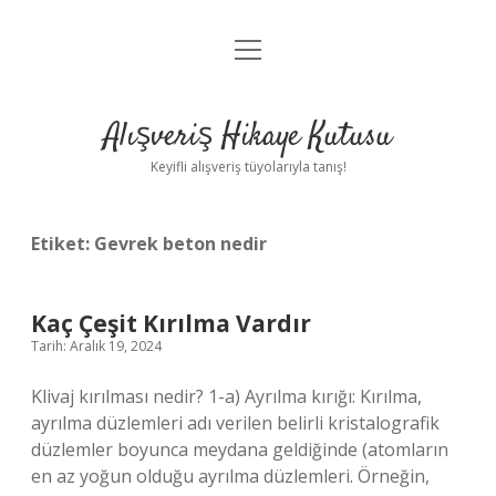
menüyü
Anasayfa
aç
Gizlilik Politikası
Alışveriş Hikaye Kutusu
Yasal Uyarı
Keyifli alışveriş tüyolarıyla tanış!
Hakkımızda
Etiket:
Gevrek beton nedir
Kaç Çeşit Kırılma Vardır
Tarih: Aralık 19, 2024
Klivaj kırılması nedir? 1-a) Ayrılma kırığı: Kırılma,
ayrılma düzlemleri adı verilen belirli kristalografik
düzlemler boyunca meydana geldiğinde (atomların
en az yoğun olduğu ayrılma düzlemleri. Örneğin,