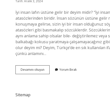
Tarih: Aralık 3, 2024
İyi insan lafın üstüne gelir bir deyim midir? “İyi in
atasözlerinden biridir. İnsan sözünün üstüne gelir
konuşmaya gelirse, sizin iyi bir insan olduğunuz söy
atasözleri gibi basmakalıp sözcüklerdir. Sözcükleri
aynı anlama sahip olsalar bile- değiştirilemez veya 
balkabağı kokusu yaratmaya çalışamayacağınız gibi
olur deyim mi? Deyim, Türkçe’de en sık kullanılan if
çünkü anlamını…
İNsan
Devamını okuyun
Yorum Bırak
Lafın
Üstüne
Gelir
Deyim
Midir
Sitemap