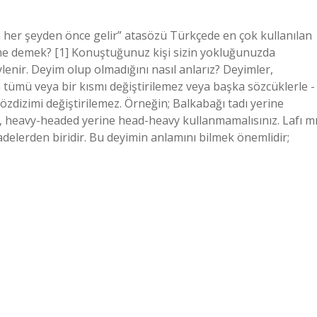
san her şeyden önce gelir” atasözü Türkçede en çok kullanılan
 ne demek? [1] Konuştuğunuz kişi sizin yokluğunuzda
lenir. Deyim olup olmadığını nasıl anlarız? Deyimler,
n tümü veya bir kısmı değiştirilemez veya başka sözcüklerle -
sözdizimi değiştirilemez. Örneğin; Balkabağı tadı yerine
, heavy-headed yerine head-heavy kullanmamalısınız. Lafı m
adelerden biridir. Bu deyimin anlamını bilmek önemlidir;