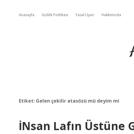
Anasayfa
Gizlilik Politikası
Yasal Uyarı
Hakkımızda
Etiket:
Gelen çekilir atasözü mü deyim mi
İNsan Lafın Üstüne 