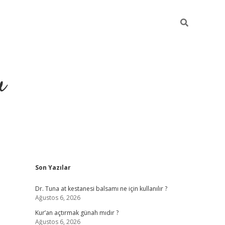
u
Sidebar
Son Yazılar
ilbet casino
betexper yeni gi
Dr. Tuna at kestanesi balsamı ne için kullanılır ?
Ağustos 6, 2026
Kur’an açtırmak günah mıdır ?
Ağustos 6, 2026