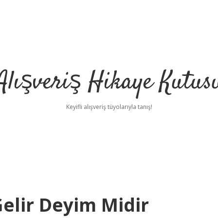
Alışveriş Hikaye Kutus
Keyifli alışveriş tüyolarıyla tanış!
Gelir Deyim Midir