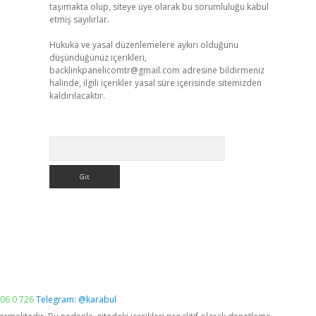
taşımakta olup, siteye üye olarak bu sorumluluğu kabul
etmiş sayılırlar.
Hukuka ve yasal düzenlemelere aykırı olduğunu
düşündüğünüz içerikleri,
backlinkpanelicomtr@gmail.com
adresine bildirmeniz
halinde, ilgili içerikler yasal süre içerisinde sitemizden
kaldırılacaktır.
Arama
06 0 726
Telegram: @karabul