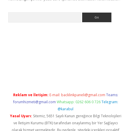
Arama
r yeni giriş
Reklam ve İletişim:
E-mail:
backlinkpaneli@gmail.com
Teams:
forumhizmeti@gmail.com
Whatsapp: 0262 606 0 726
Telegram:
@karabul
Yasal Uyarı:
Sitemiz, 5651 Sayılı Kanun gereğince Bilgi Teknolojileri
ve İletişim Kurumu (BTK) tarafından onaylanmış bir Yer Sağlayıcı
olarak hizmet vermektedir. Bu nedenle, sitedeki içerikleri proaktif