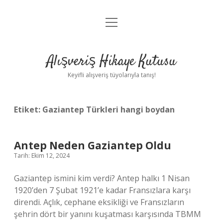
menüyü
Anasayfa
aç
Gizlilik Politikası
Alışveriş Hikaye Kutusu
Yasal Uyarı
Keyifli alışveriş tüyolarıyla tanış!
Hakkımızda
Etiket:
Gaziantep Türkleri hangi boydan
Antep Neden Gaziantep Oldu
Tarih: Ekim 12, 2024
Gaziantep ismini kim verdi? Antep halkı 1 Nisan
1920’den 7 Şubat 1921’e kadar Fransızlara karşı
direndi. Açlık, cephane eksikliği ve Fransızların
şehrin dört bir yanını kuşatması karşısında TBMM