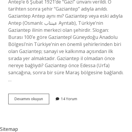
Antep’e 6 Şubat 1921’de “Gazi” ünvanı verildi. O
tarihten sonra şehir “Gaziantep” adıyla anıldı.
Gaziantep Antep aynı mı? Gaziantep veya eski adıyla
Antep (Osmanlı: عینتاب Ayntab), Türkiye’nin
Gaziantep ilinin merkezi olan şehirdir. Slogan:
Burası 100’e göre Gaziantep! Güneydoğu Anadolu
Bölgesi’nin Türkiye’nin en önemli şehirlerinden biri
olan Gaziantep; sanayi ve kalkınma açısından ilk
sırada yer almaktadır. Gaziantep il olmadan önce
nereye bağlıydı? Gaziantep önce Edessa (Urfa)
sancağına, sonra bir süre Maraş bölgesine bağlandı.
…
Antep
Devamını okuyun
14 Yorum
Neden
Gaziantep
Oldu
Sitemap