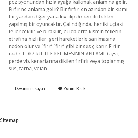
pozisyonundan hızla ayağa kalkmak anlamına gelir.
Fırfır ne anlama gelir? Bir fırfır, en azından bir kısmı
bir yandan diğer yana kıvrılıp dönen iki telden
yapılmış bir oyuncaktır. Çalındığında, her iki uçtaki
teller çekilir ve bırakılır, bu da orta kısmın tellerin
etrafına hızlı ileri geri hareketlerle sarılmasına
neden olur ve “firr” “firr” gibi bir ses çıkarır. Fırfır
nedir TDK? RUFFLE KELİMESİNİN ANLAMI: Giysi,
perde vb. kenarlarına dikilen fırfırlı veya toplanmış
süs, farba, volan…
Fırlamak
Devamını okuyun
Yorum Bırak
Ne
Demek
Tdk
Sitemap