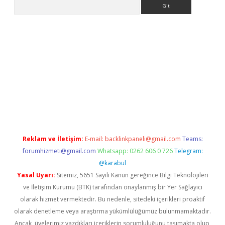
Arama
r yeni giriş
Reklam ve İletişim:
E-mail:
backlinkpaneli@gmail.com
Teams:
forumhizmeti@gmail.com
Whatsapp: 0262 606 0 726
Telegram:
@karabul
Yasal Uyarı:
Sitemiz, 5651 Sayılı Kanun gereğince Bilgi Teknolojileri
ve İletişim Kurumu (BTK) tarafından onaylanmış bir Yer Sağlayıcı
olarak hizmet vermektedir. Bu nedenle, sitedeki içerikleri proaktif
olarak denetleme veya araştırma yükümlülüğümüz bulunmamaktadır.
Ancak, üyelerimiz yazdıkları içeriklerin sorumluluğunu taşımakta olup,