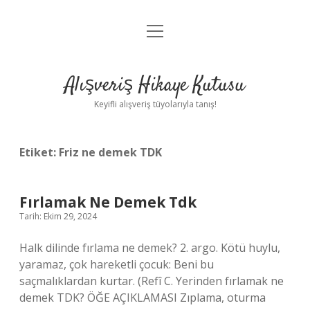
menüyü
Anasayfa
aç
Gizlilik Politikası
Alışveriş Hikaye Kutusu
Yasal Uyarı
Keyifli alışveriş tüyolarıyla tanış!
Hakkımızda
Etiket:
Friz ne demek TDK
Fırlamak Ne Demek Tdk
Tarih: Ekim 29, 2024
Halk dilinde fırlama ne demek? 2. argo. Kötü huylu,
yaramaz, çok hareketli çocuk: Beni bu
saçmalıklardan kurtar. (Refî C. Yerinden fırlamak ne
demek TDK? ÖĞE AÇIKLAMASI Zıplama, oturma