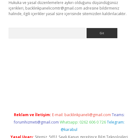
Hukuka ve yasal düzenlemelere aykırı olduğunu düşündüğünüz
içerikleri,
backlinkpanelicomtr@gmail.com
adresine bildirmeniz
halinde, ilgili içerikler yasal süre içerisinde sitemizden kaldırılacaktır.
Arama
r yeni giriş
Reklam ve İletişim:
E-mail:
backlinkpaneli@gmail.com
Teams:
forumhizmeti@gmail.com
Whatsapp: 0262 606 0 726
Telegram:
@karabul
Yasal Uyarı:
Sitemiz, 5651 Sayılı Kanun gereğince Bilgi Teknolojileri