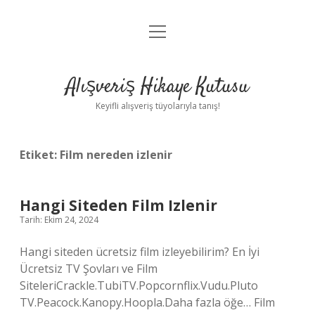
menüyü
Anasayfa
aç
Gizlilik Politikası
Alışveriş Hikaye Kutusu
Yasal Uyarı
Keyifli alışveriş tüyolarıyla tanış!
Hakkımızda
Etiket:
Film nereden izlenir
Hangi Siteden Film Izlenir
Tarih: Ekim 24, 2024
Hangi siteden ücretsiz film izleyebilirim? En İyi
Ücretsiz TV Şovları ve Film
SiteleriCrackle.TubiTV.Popcornflix.Vudu.Pluto
TV.Peacock.Kanopy.Hoopla.Daha fazla öğe… Film