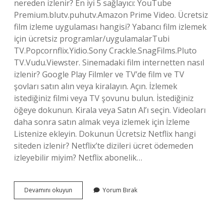
nereden izlenir? En iyi 5 sağlayıcı: YouTube
Premium.blutv.puhutv.Amazon Prime Video. Ücretsiz
film izleme uygulaması hangisi? Yabancı film izlemek
için ücretsiz programlar/uygulamalarTubi
TV.Popcornflix.Yidio.Sony Crackle.SnagFilms.Pluto
TV.Vudu.Viewster. Sinemadaki film internetten nasıl
izlenir? Google Play Filmler ve TV’de film ve TV
şovları satın alın veya kiralayın. Açın. İzlemek
istediğiniz filmi veya TV şovunu bulun. İstediğiniz
öğeye dokunun. Kirala veya Satın Al’ı seçin. Videoları
daha sonra satın almak veya izlemek için İzleme
Listenize ekleyin. Dokunun Ücretsiz Netflix hangi
siteden izlenir? Netflix’te dizileri ücret ödemeden
izleyebilir miyim? Netflix abonelik…
Hangi
Devamını okuyun
Yorum Bırak
Siteden
Film
Izlenir