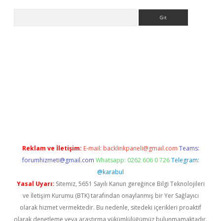
Arama
 yeni giriş
Reklam ve İletişim:
E-mail:
backlinkpaneli@gmail.com
Teams:
forumhizmeti@gmail.com
Whatsapp: 0262 606 0 726
Telegram:
@karabul
Yasal Uyarı:
Sitemiz, 5651 Sayılı Kanun gereğince Bilgi Teknolojileri
ve İletişim Kurumu (BTK) tarafından onaylanmış bir Yer Sağlayıcı
olarak hizmet vermektedir. Bu nedenle, sitedeki içerikleri proaktif
olarak denetleme veya araştırma yükümlülüğümüz bulunmamaktadır.