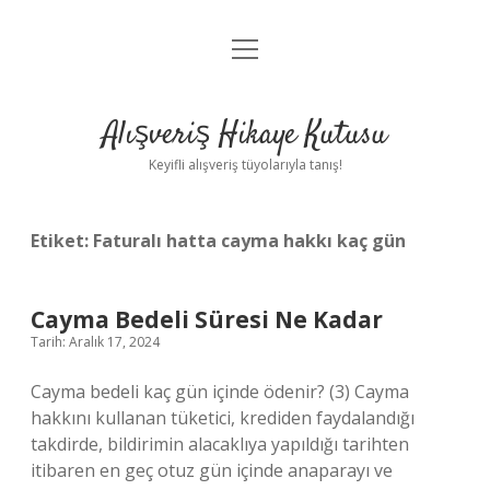
menüyü
Anasayfa
aç
Gizlilik Politikası
Alışveriş Hikaye Kutusu
Yasal Uyarı
Keyifli alışveriş tüyolarıyla tanış!
Hakkımızda
Etiket:
Faturalı hatta cayma hakkı kaç gün
Cayma Bedeli Süresi Ne Kadar
Tarih: Aralık 17, 2024
Cayma bedeli kaç gün içinde ödenir? (3) Cayma
hakkını kullanan tüketici, krediden faydalandığı
takdirde, bildirimin alacaklıya yapıldığı tarihten
itibaren en geç otuz gün içinde anaparayı ve