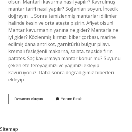
olsun. Mantarlı kavurma nasıl yapılır? Kavrulmuş
mantar tarifi nasıl yapılır? Soğanları soyun. İncecik
doğrayın. … Sonra temizlenmiş mantarları dilimler
halinde kesin ve orta ateşte pişirin. Afiyet olsun!
Mantar kavurmanın yanına ne gider? Mantarla ne
iyi gider? Közlenmiş kırmızı biber çorbası, marine
edilmiş dana antrikot, garnitürlü bulgur pilavı,
kremalı fesleğenli makarna, salata, tepside fırın
patates. Saç kavurmaya mantar konur mu? Suyunu
çeken ete tereyağımızı ve yağımızı ekleyip
kavuruyoruz. Daha sonra doğradığımız biberleri
ekleyip…
Kavurmaya
Devamını okuyun
Yorum Bırak
Mantar
Konur
Mu
Sitemap