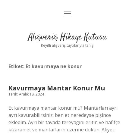
menüyü
Anasayfa
aç
Gizlilik Politikası
Alışveriş Hikaye Kutusu
Yasal Uyarı
Keyifli alışveriş tüyolarıyla tanış!
Hakkımızda
Etiket:
Et kavurmaya ne konur
Kavurmaya Mantar Konur Mu
Tarih: Aralık 18, 2024
Et kavurmaya mantar konur mu? Mantarları ayrı
ayrı kavurabilirsiniz; ben et neredeyse pişince
ekledim. Ayrı bir tavada tereyağını eritin ve hafifçe
kızaran et ve mantarların üzerine dökün. Afiyet