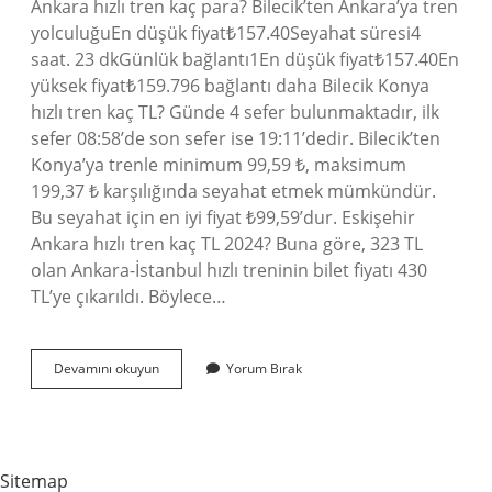
Ankara hızlı tren kaç para? Bilecik’ten Ankara’ya tren
yolculuğuEn düşük fiyat₺157.40Seyahat süresi4
saat. 23 dkGünlük bağlantı1En düşük fiyat₺157.40En
yüksek fiyat₺159.796 bağlantı daha Bilecik Konya
hızlı tren kaç TL? Günde 4 sefer bulunmaktadır, ilk
sefer 08:58’de son sefer ise 19:11’dedir. Bilecik’ten
Konya’ya trenle minimum 99,59 ₺, maksimum
199,37 ₺ karşılığında seyahat etmek mümkündür.
Bu seyahat için en iyi fiyat ₺99,59’dur. Eskişehir
Ankara hızlı tren kaç TL 2024? Buna göre, 323 TL
olan Ankara-İstanbul hızlı treninin bilet fiyatı 430
TL’ye çıkarıldı. Böylece…
Bilecik
Devamını okuyun
Yorum Bırak
Hızlı
Tren
Kaç
Para
Sitemap