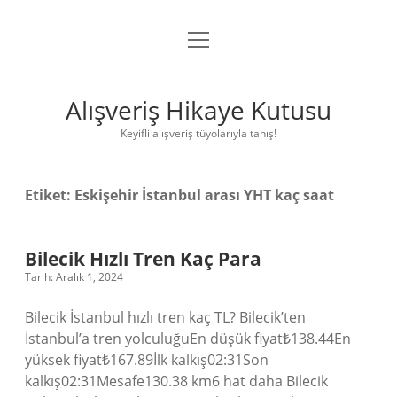
menüyü
Anasayfa
aç
Gizlilik Politikası
Alışveriş Hikaye Kutusu
Yasal Uyarı
Keyifli alışveriş tüyolarıyla tanış!
Hakkımızda
Etiket:
Eskişehir İstanbul arası YHT kaç saat
Bilecik Hızlı Tren Kaç Para
Tarih: Aralık 1, 2024
Bilecik İstanbul hızlı tren kaç TL? Bilecik’ten
İstanbul’a tren yolculuğuEn düşük fiyat₺138.44En
yüksek fiyat₺167.89İlk kalkış02:31Son
kalkış02:31Mesafe130.38 km6 hat daha Bilecik