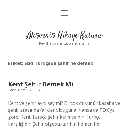
menüyü
Anasayfa
aç
Gizlilik Politikası
Alışveriş Hikaye Kutusu
Yasal Uyarı
Keyifli alışveriş tüyolarıyla tanış!
Hakkımızda
Etiket:
Eski Türkçede şehir ne demek
Kent Şehir Demek Mi
Tarih: Ekim 28, 2024
Kent ve şehir aynı şey mi? Birçok düşünür kasaba ve
şehir arasında farklar olduğuna inansa da TDK’ya
göre; Kent, Farsça şehir kelimesinin Türkçe
karşılığıdır. Şehir olgusu, tarihin hemen her