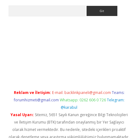
Arama
r yeni giriş
Reklam ve İletişim:
E-mail:
backlinkpaneli@gmail.com
Teams:
forumhizmeti@gmail.com
Whatsapp: 0262 606 0 726
Telegram:
@karabul
Yasal Uyarı:
Sitemiz, 5651 Sayılı Kanun gereğince Bilgi Teknolojileri
ve İletişim Kurumu (BTK) tarafından onaylanmış bir Yer Sağlayıcı
olarak hizmet vermektedir. Bu nedenle, sitedeki içerikleri proaktif
olarak denetleme veya araştırma yükümlülüğümüz bulunmamaktadır.