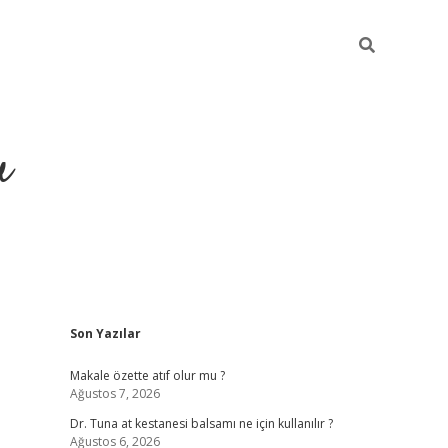
u
Sidebar
Son Yazılar
Makale özette atıf olur mu ?
Ağustos 7, 2026
Dr. Tuna at kestanesi balsamı ne için kullanılır ?
Ağustos 6, 2026