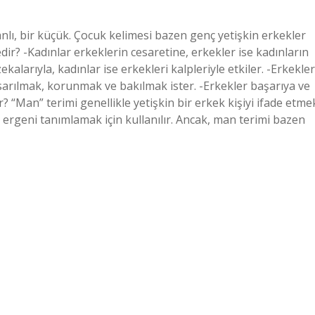
nlı, bir küçük. Çocuk kelimesi bazen genç yetişkin erkekler
nedir? -Kadınlar erkeklerin cesaretine, erkekler ise kadınların
zekalarıyla, kadınlar ise erkekleri kalpleriyle etkiler. -Erkekler
sarılmak, korunmak ve bakılmak ister. -Erkekler başarıya ve
? “Man” terimi genellikle yetişkin bir erkek kişiyi ifade etme
a ergeni tanımlamak için kullanılır. Ancak, man terimi bazen