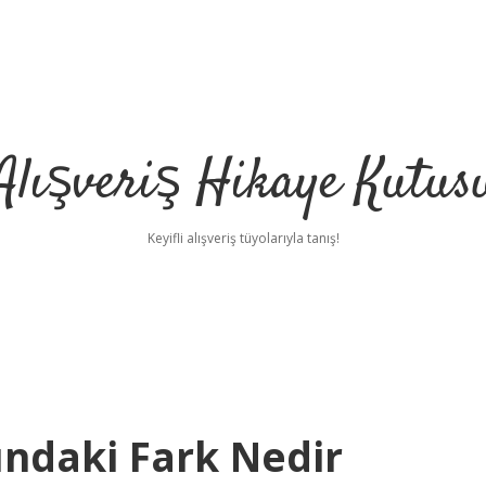
Alışveriş Hikaye Kutus
Keyifli alışveriş tüyolarıyla tanış!
ındaki Fark Nedir