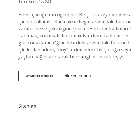
Tarih: Aralık 1, 2024
Erkek çocuğu mu oğlan mı? Bir çocuk veya bir delika
için de kullanılır. Kadın ile erkeğin arasındaki fark 
zarafetine ve çekiciliğine çekilir. -Erkekler kadınları 
sarılmak, korumak, kollamak isterken, kadınlar ise 
güce odaklanır. Oğlan ile erkek arasındaki fark nedir
için kullanılırken, “boy” terimi erkek bir çocuğu vey
yaştan bağımsız olarak herhangi bir erkek kişiyi…
Oğlan
Devamını okuyun
Yorum Bırak
Ve
Erkek
Arasındaki
Fark
Nedir
Sitemap