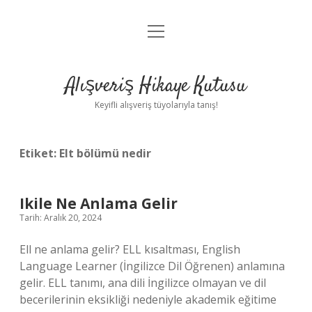
menüyü
Anasayfa
aç
Gizlilik Politikası
Alışveriş Hikaye Kutusu
Yasal Uyarı
Keyifli alışveriş tüyolarıyla tanış!
Hakkımızda
Etiket:
Elt bölümü nedir
Ikile Ne Anlama Gelir
Tarih: Aralık 20, 2024
Ell ne anlama gelir? ELL kısaltması, English
Language Learner (İngilizce Dil Öğrenen) anlamına
gelir. ELL tanımı, ana dili İngilizce olmayan ve dil
becerilerinin eksikliği nedeniyle akademik eğitime