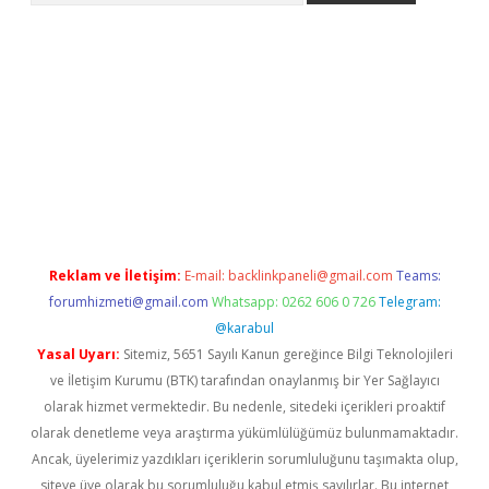
r yeni giriş
Reklam ve İletişim:
E-mail:
backlinkpaneli@gmail.com
Teams:
forumhizmeti@gmail.com
Whatsapp: 0262 606 0 726
Telegram:
@karabul
Yasal Uyarı:
Sitemiz, 5651 Sayılı Kanun gereğince Bilgi Teknolojileri
ve İletişim Kurumu (BTK) tarafından onaylanmış bir Yer Sağlayıcı
olarak hizmet vermektedir. Bu nedenle, sitedeki içerikleri proaktif
olarak denetleme veya araştırma yükümlülüğümüz bulunmamaktadır.
Ancak, üyelerimiz yazdıkları içeriklerin sorumluluğunu taşımakta olup,
siteye üye olarak bu sorumluluğu kabul etmiş sayılırlar. Bu internet