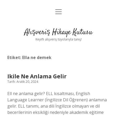
menüyü
Anasayfa
aç
Gizlilik Politikası
Alışveriş Hikaye Kutusu
Yasal Uyarı
Keyifli alışveriş tüyolarıyla tanış!
Hakkımızda
Etiket:
Ella ne demek
Ikile Ne Anlama Gelir
Tarih: Aralık 20, 2024
Ell ne anlama gelir? ELL kısaltması, English
Language Learner (İngilizce Dil Öğrenen) anlamına
gelir. ELL tanımı, ana dili İngilizce olmayan ve dil
becerilerinin eksikliği nedeniyle akademik eğitime