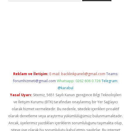
er yeni giriş
Reklam ve İletişim:
E-mail:
backlinkpaneli@gmail.com
Teams:
forumhizmeti@gmail.com
Whatsapp: 0262 606 0 726
Telegram:
@karabul
Yasal Uyarı:
Sitemiz, 5651 Sayılı Kanun gereğince Bilgi Teknolojileri
ve İletişim Kurumu (BTK) tarafından onaylanmış bir Yer Sağlayıcı
olarak hizmet vermektedir. Bu nedenle, sitedeki içerikleri proaktif
olarak denetleme veya araştırma yükümlülüğümüz bulunmamaktadır.
Ancak, üyelerimiz yazdıkları içeriklerin sorumluluğunu taşımakta olup,
siteye üye olarak bu sorumluluğu kabul etmiş sayılırlar. Bu internet