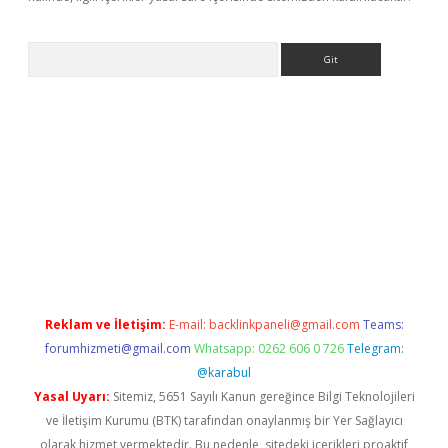
Arama
r yeni giriş
Reklam ve İletişim:
E-mail:
backlinkpaneli@gmail.com
Teams:
forumhizmeti@gmail.com
Whatsapp: 0262 606 0 726
Telegram:
@karabul
Yasal Uyarı:
Sitemiz, 5651 Sayılı Kanun gereğince Bilgi Teknolojileri
ve İletişim Kurumu (BTK) tarafından onaylanmış bir Yer Sağlayıcı
olarak hizmet vermektedir. Bu nedenle, sitedeki içerikleri proaktif