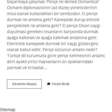
başarmaya çalışmak. Pençe ne demek Osmanlıca?
Osmanlı diplomasisinin üst düzey yöneticilerinin
imza olarak kullandıkları bir semboldür. El pençe
durmak ne anlama gelir? Kanepede durup elinizle
pençelemek ne anlama gelir? El pençe Divan saygı
duyulması gereken insanların karşısında durmak
ayağa kalkmak ve ayağa kalkmak anlamına gelir.
Ellerinizle kanepede durmak bir saygı göstergesi
olarak kabul edilir. Pençe sözünün anlamı nedir?
Türkçe dil kurumuna göre pençe kelimesinin anlamı;
dört ayaklı yırtıcı hayvanların ön ayaklarındaki
parmak ve tırnaklar…
Pençe
Devamını okuyun
Yorum Bırak
Tutmak
Ne
Demek
Sitemap