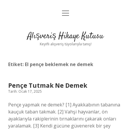
menüyü
Anasayfa
aç
Gizlilik Politikası
Alışveriş Hikaye Kutusu
Yasal Uyarı
Keyifli alışveriş tüyolarıyla tanış!
Hakkımızda
Etiket:
El pençe beklemek ne demek
Pençe Tutmak Ne Demek
Tarih: Ocak 17, 2025
Pençe yapmak ne demek? [1] Ayakkabının tabanına
kauçuk taban takmak. [2] Vahşi hayvanlar, ön
ayaklarıyla rakiplerinin tırnaklarını çakarak onları
yaralamak. [3] Kendi gücüne güvenerek bir şey