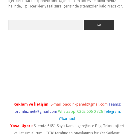
içerikleri,
backlinkpanelicomtr@gmail.com
adresine bildirmeniz
halinde, ilgili içerikler yasal süre içerisinde sitemizden kaldırılacaktır.
Arama
r yeni giriş
Reklam ve İletişim:
E-mail:
backlinkpaneli@gmail.com
Teams:
forumhizmeti@gmail.com
Whatsapp: 0262 606 0 726
Telegram:
@karabul
Yasal Uyarı:
Sitemiz, 5651 Sayılı Kanun gereğince Bilgi Teknolojileri
ve İletişim Kurumu (BTK) tarafından onaylanmış bir Yer Sağlayıcı