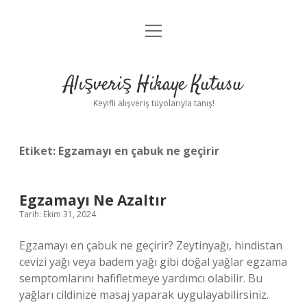
menüyü
Anasayfa
aç
Gizlilik Politikası
Alışveriş Hikaye Kutusu
Yasal Uyarı
Keyifli alışveriş tüyolarıyla tanış!
Hakkımızda
Etiket:
Egzamayı en çabuk ne geçirir
Egzamayı Ne Azaltır
Tarih: Ekim 31, 2024
Egzamayı en çabuk ne geçirir? Zeytinyağı, hindistan
cevizi yağı veya badem yağı gibi doğal yağlar egzama
semptomlarını hafifletmeye yardımcı olabilir. Bu
yağları cildinize masaj yaparak uygulayabilirsiniz.