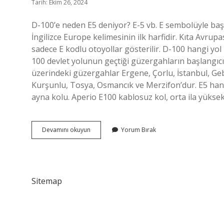
Tarih: Ekim 26, 2024
D-100’e neden E5 deniyor? E-5 vb. E sembolüyle başla
İngilizce Europe kelimesinin ilk harfidir. Kıta Avrup
sadece E kodlu otoyollar gösterilir. D-100 hangi yol
100 devlet yolunun geçtiği güzergahların başlangıcı 
üzerindeki güzergahlar Ergene, Çorlu, İstanbul, Ge
Kurşunlu, Tosya, Osmancık ve Merzifon’dur. E5 han
ayna kolu. Aperio E100 kablosuz kol, orta ila yüksek
D100
Devamını okuyun
Yorum Bırak
E
5
Mi
Sitemap