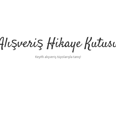
Alışveriş Hikaye Kutus
Keyifli alışveriş tüyolarıyla tanış!