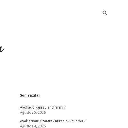
u
Sidebar
Son Yazılar
ilbet casino
betexper yeni gir
Avokado kanı sulandırır mı ?
Ağustos 5, 2026
Ayaklarımızı uzatarak Kuran okunur mu ?
Ağustos 4, 2026