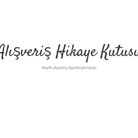
Alışveriş Hikaye Kutus
Keyifli alışveriş tüyolarıyla tanış!