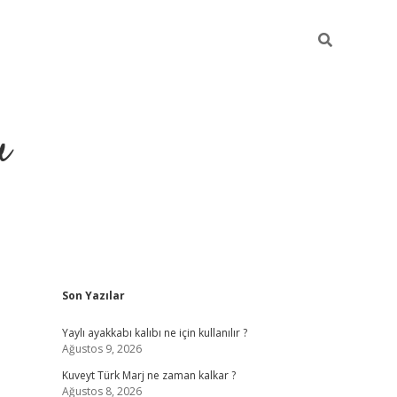
u
Sidebar
Son Yazılar
ilbet casino
betexper yeni giri
Yaylı ayakkabı kalıbı ne için kullanılır ?
Ağustos 9, 2026
Kuveyt Türk Marj ne zaman kalkar ?
Ağustos 8, 2026