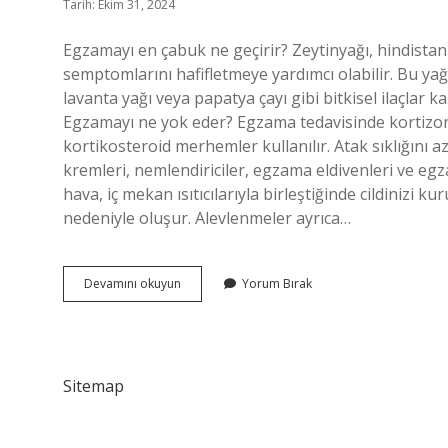
Tarih: Ekim 31, 2024
Egzamayı en çabuk ne geçirir? Zeytinyağı, hindistan
semptomlarını hafifletmeye yardımcı olabilir. Bu yağla
lavanta yağı veya papatya çayı gibi bitkisel ilaçlar ka
Egzamayı ne yok eder? Egzama tedavisinde kortiz
kortikosteroid merhemler kullanılır. Atak sıklığını a
kremleri, nemlendiriciler, egzama eldivenleri ve eg
hava, iç mekan ısıtıcılarıyla birleştiğinde cildinizi 
nedeniyle oluşur. Alevlenmeler ayrıca…
Egzamayı
Devamını okuyun
Yorum Bırak
Ne
Azaltır
Sitemap