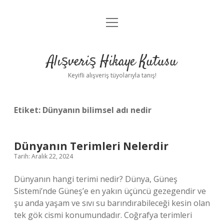
menüyü
Anasayfa
aç
Gizlilik Politikası
Alışveriş Hikaye Kutusu
Yasal Uyarı
Keyifli alışveriş tüyolarıyla tanış!
Hakkımızda
Etiket:
Dünyanın bilimsel adı nedir
Dünyanın Terimleri Nelerdir
Tarih: Aralık 22, 2024
Dünyanın hangi terimi nedir? Dünya, Güneş
Sistemi’nde Güneş’e en yakın üçüncü gezegendir ve
şu anda yaşam ve sıvı su barındırabileceği kesin olan
tek gök cismi konumundadır. Coğrafya terimleri