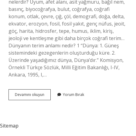
nelerdir? Uyum, afet alanı, asit yağmuru, bağıl nem,
basınç, biyocoğrafya, bulut, coğrafya, coğrafi
konum, otlak, çevre, çığ, çöl, demografi, doğa, delta,
ekvator, erozyon, fosil, fosil yakıt, genç nüfus, jeoit,
göç, harita, hidrosfer, tepe, humus, iklim, kiriş,
jeoloji ve kentleşme gibi daha birçok coğrafi terim…
Dünyanın terim anlamı nedir? 1 “Dünya: 1. Güneş
sistemindeki gezegenlerin oluşturduğu küre. 2.
Üzerinde yaşadığımız dünya, Dünya’dır.” Komisyon,
Örnekli Türkçe Sözlük, Milli Eğitim Bakanlığı, I-IV,
Ankara, 1995, I,…
Dünyanın
Devamını okuyun
Yorum Bırak
Terimleri
Nelerdir
Sitemap