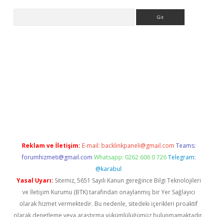
Arama
 yeni giriş
Reklam ve İletişim:
E-mail:
backlinkpaneli@gmail.com
Teams:
forumhizmeti@gmail.com
Whatsapp: 0262 606 0 726
Telegram:
@karabul
Yasal Uyarı:
Sitemiz, 5651 Sayılı Kanun gereğince Bilgi Teknolojileri
ve İletişim Kurumu (BTK) tarafından onaylanmış bir Yer Sağlayıcı
olarak hizmet vermektedir. Bu nedenle, sitedeki içerikleri proaktif
olarak denetleme veya araştırma yükümlülüğümüz bulunmamaktadır.