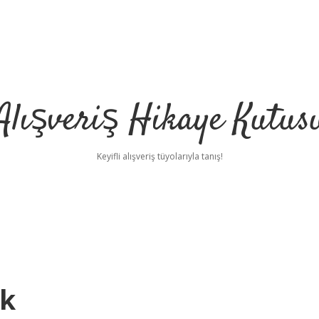
Alışveriş Hikaye Kutus
Keyifli alışveriş tüyolarıyla tanış!
ık