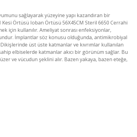
yumunu sağlayarak yüzeyine yapı kazandıran bir
M Kesi Örtüsü Ioban Örtüsü 56X45CM Steril 6650 Cerrahi
ek için kullanılır. Ameliyat sonrası enfeksiyonlar,
rundur. İmplantlar söz konusu olduğunda, antimikrobiyal
ikişlerinde üst üste katmanlar ve kıvrımlar kullanılan
a sahip elbiselerde katmanlar akıcı bir görünüm sağlar. Bu
 yüzer ve vücudun şeklini alır. Bazen yakaya, bazen eteğe,