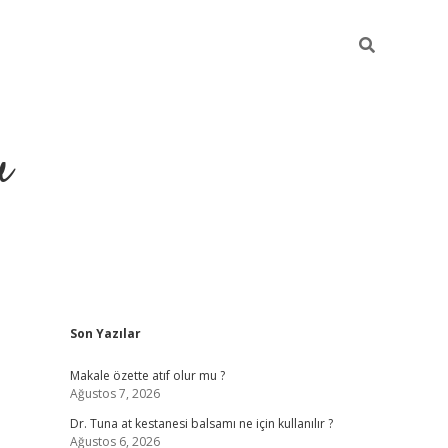
u
Sidebar
Son Yazılar
ilbet casino
betexper yeni gir
Makale özette atıf olur mu ?
Ağustos 7, 2026
Dr. Tuna at kestanesi balsamı ne için kullanılır ?
Ağustos 6, 2026