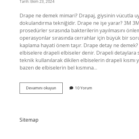
Tarih: Ekim 23, 2024
Drape ne demek mimari? Drapaj, giysinin vücutla u
dokulandırma tekniğidir. Drape ne işe yarar? 3M 3
prosedürler sırasında bakterilerin yayılmasını önlem
operasyonlar sırasında cerrahlar için büyük bir so
kaplama hayati önem taşır. Drape detay ne demek? D
elbiselere drapeli elbiseler denir. Drapeli detaylar
teknik kullanılarak dikilen elbiselerin drapeli kısmı
bazen de elbiselerin bel kısmına…
Drape
Devamını okuyun
10 Yorum
Nedir
Mimarlık
Sitemap