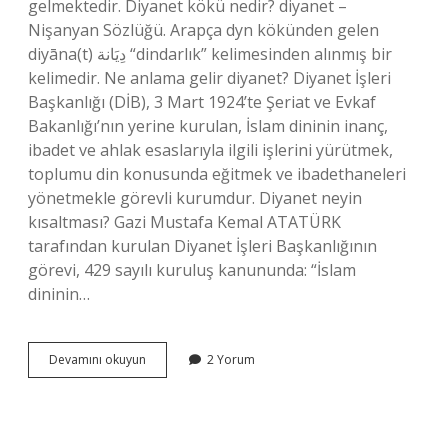
gelmektedir. Diyanet kökü nedir? diyanet –
Nişanyan Sözlüğü. Arapça dyn kökünden gelen
diyāna(t) دِيَانة “dindarlık” kelimesinden alınmış bir
kelimedir. Ne anlama gelir diyanet? Diyanet İşleri
Başkanlığı (DİB), 3 Mart 1924’te Şeriat ve Evkaf
Bakanlığı’nın yerine kurulan, İslam dininin inanç,
ibadet ve ahlak esaslarıyla ilgili işlerini yürütmek,
toplumu din konusunda eğitmek ve ibadethaneleri
yönetmekle görevli kurumdur. Diyanet neyin
kısaltması? Gazi Mustafa Kemal ATATÜRK
tarafından kurulan Diyanet İşleri Başkanlığının
görevi, 429 sayılı kuruluş kanununda: “İslam
dininin…
Diyanet
Devamını okuyun
2 Yorum
In
Kelime
Anlamı
Nedir