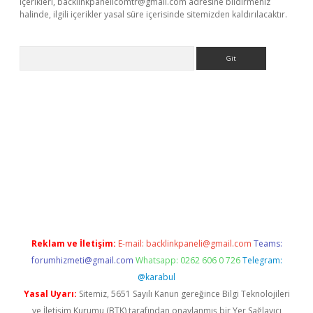
içerikleri,
backlinkpanelicomtr@gmail.com
adresine bildirmeniz
halinde, ilgili içerikler yasal süre içerisinde sitemizden kaldırılacaktır.
Arama
r yeni giriş
Reklam ve İletişim:
E-mail:
backlinkpaneli@gmail.com
Teams:
forumhizmeti@gmail.com
Whatsapp: 0262 606 0 726
Telegram:
@karabul
Yasal Uyarı:
Sitemiz, 5651 Sayılı Kanun gereğince Bilgi Teknolojileri
ve İletişim Kurumu (BTK) tarafından onaylanmış bir Yer Sağlayıcı