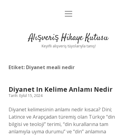
menüyü
Anasayfa
aç
Gizlilik Politikası
Alışveriş Hikaye Kutusu
Yasal Uyarı
Keyifli alışveriş tüyolarıyla tanış!
Hakkımızda
Etiket:
Diyanet meali nedir
Diyanet In Kelime Anlamı Nedir
Tarih: Eylül 15, 2024
Diyanet kelimesinin anlamı nedir kısaca? Dini;
Latince ve Arapçadan türemiş olan Türkçe “din
bilgisi ve teoloji” terimi, “din kurallarına tam
anlamıyla uyma durumu” ve “din” anlamına