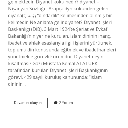
gelmektedir. Diyanet kökü nedir? diyanet –
Nişanyan Sözlüğü. Arapça dyn kökünden gelen
diyāna(t) دِيَانة “dindarlık” kelimesinden alınmış bir
kelimedir. Ne anlama gelir diyanet? Diyanet İşleri
Başkanlığı (DİB), 3 Mart 1924’te Şeriat ve Evkaf
Bakanlığı’nın yerine kurulan, İslam dininin inanç,
ibadet ve ahlak esaslarıyla ilgili işlerini yürütmek,
toplumu din konusunda eğitmek ve ibadethaneleri
yönetmekle görevli kurumdur. Diyanet neyin
kısaltması? Gazi Mustafa Kemal ATATÜRK
tarafından kurulan Diyanet İşleri Başkanlığının
görevi, 429 sayılı kuruluş kanununda: “İslam
dininin…
Diyanet
Devamını okuyun
2 Yorum
In
Kelime
Anlamı
Nedir