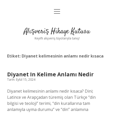
menüyü
Anasayfa
aç
Gizlilik Politikası
Alışveriş Hikaye Kutusu
Yasal Uyarı
Keyifli alışveriş tüyolarıyla tanış!
Hakkımızda
Etiket:
Diyanet kelimesinin anlamı nedir kısaca
Diyanet In Kelime Anlamı Nedir
Tarih: Eylül 15, 2024
Diyanet kelimesinin anlamı nedir kısaca? Dini;
Latince ve Arapçadan türemiş olan Türkçe “din
bilgisi ve teoloji” terimi, “din kurallarına tam
anlamıyla uyma durumu” ve “din” anlamına