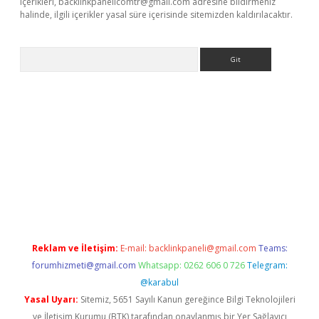
içerikleri,
backlinkpanelicomtr@gmail.com
adresine bildirmeniz
halinde, ilgili içerikler yasal süre içerisinde sitemizden kaldırılacaktır.
Arama
er yeni giriş
Reklam ve İletişim:
E-mail:
backlinkpaneli@gmail.com
Teams:
forumhizmeti@gmail.com
Whatsapp: 0262 606 0 726
Telegram:
@karabul
Yasal Uyarı:
Sitemiz, 5651 Sayılı Kanun gereğince Bilgi Teknolojileri
ve İletişim Kurumu (BTK) tarafından onaylanmış bir Yer Sağlayıcı