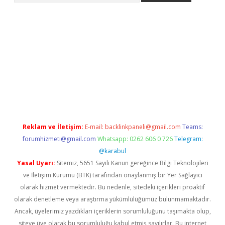
r yeni giriş
Reklam ve İletişim:
E-mail:
backlinkpaneli@gmail.com
Teams:
forumhizmeti@gmail.com
Whatsapp: 0262 606 0 726
Telegram:
@karabul
Yasal Uyarı:
Sitemiz, 5651 Sayılı Kanun gereğince Bilgi Teknolojileri
ve İletişim Kurumu (BTK) tarafından onaylanmış bir Yer Sağlayıcı
olarak hizmet vermektedir. Bu nedenle, sitedeki içerikleri proaktif
olarak denetleme veya araştırma yükümlülüğümüz bulunmamaktadır.
Ancak, üyelerimiz yazdıkları içeriklerin sorumluluğunu taşımakta olup,
siteye üye olarak bu sorumluluğu kabul etmiş sayılırlar. Bu internet