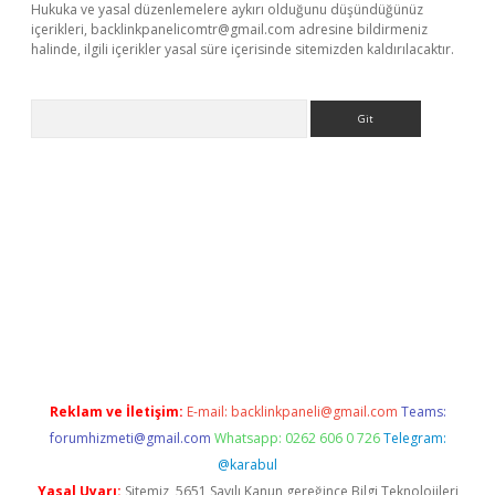
Hukuka ve yasal düzenlemelere aykırı olduğunu düşündüğünüz
içerikleri,
backlinkpanelicomtr@gmail.com
adresine bildirmeniz
halinde, ilgili içerikler yasal süre içerisinde sitemizden kaldırılacaktır.
Arama
r yeni giriş
Reklam ve İletişim:
E-mail:
backlinkpaneli@gmail.com
Teams:
forumhizmeti@gmail.com
Whatsapp: 0262 606 0 726
Telegram:
@karabul
Yasal Uyarı:
Sitemiz, 5651 Sayılı Kanun gereğince Bilgi Teknolojileri