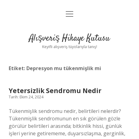
menüyü
Anasayfa
aç
Gizlilik Politikası
Alışveriş Hikaye Kutusu
Yasal Uyarı
Keyifli alışveriş tüyolarıyla tanış!
Hakkımızda
Etiket:
Depresyon mu tükenmişlik mi
Yetersizlik Sendromu Nedir
Tarih: Ekim 24, 2024
Tükenmişlik sendromu nedir, belirtileri nelerdir?
Tükenmişlik sendromunun en sık görülen gözle
görülür belirtileri arasında; bitkinlik hissi, günlük
işleri yerine getirememe, duyarsızlaşma, gerginlik,