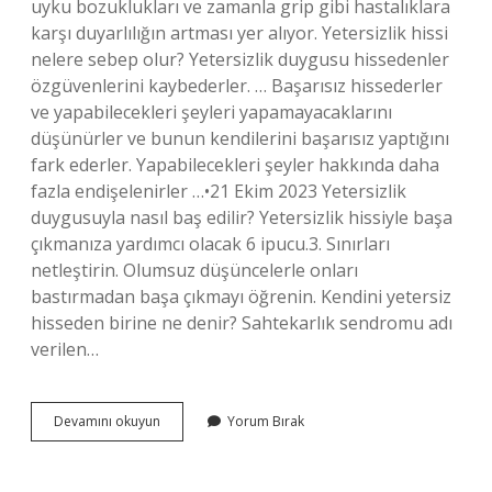
uyku bozuklukları ve zamanla grip gibi hastalıklara
karşı duyarlılığın artması yer alıyor. Yetersizlik hissi
nelere sebep olur? Yetersizlik duygusu hissedenler
özgüvenlerini kaybederler. … Başarısız hissederler
ve yapabilecekleri şeyleri yapamayacaklarını
düşünürler ve bunun kendilerini başarısız yaptığını
fark ederler. Yapabilecekleri şeyler hakkında daha
fazla endişelenirler …•21 Ekim 2023 Yetersizlik
duygusuyla nasıl baş edilir? Yetersizlik hissiyle başa
çıkmanıza yardımcı olacak 6 ipucu.3. Sınırları
netleştirin. Olumsuz düşüncelerle onları
bastırmadan başa çıkmayı öğrenin. Kendini yetersiz
hisseden birine ne denir? Sahtekarlık sendromu adı
verilen…
Yetersizlik
Devamını okuyun
Yorum Bırak
Sendromu
Nedir