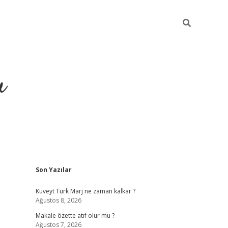
u
Sidebar
Son Yazılar
ilbet casino
betexper yeni gir
Kuveyt Türk Marj ne zaman kalkar ?
Ağustos 8, 2026
Makale özette atıf olur mu ?
Ağustos 7, 2026