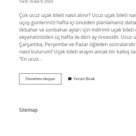
Tarih: Aralık 9, 2024
Çok ucuz uçak bileti nasıl alınır? Ucuz uçak bileti n
uçuş günlerinizi hafta içi önceden planlamanız daha i
ilkbahar ve sonbahar ayları için indirimli uçak bileti
seyahatinizden üç hafta ile dört ay öncesidir. Ucuz u
Çarşamba, Perşembe ve Pazar öğleden sonralarıdır. Sk
nasıl bulurum? Uçak bileti arayın ancak bir kalkış t
“En ucuz…
En
Devamını okuyun
Yorum Bırak
Ucuz
Bilet
Nasıl
Alınır
Sitemap