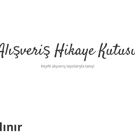
Alışveriş Hikaye Kutus
Keyifli alışveriş tüyolarıyla tanış!
lınır