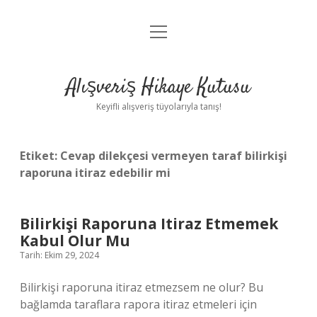
menüyü
Anasayfa
aç
Gizlilik Politikası
Alışveriş Hikaye Kutusu
Yasal Uyarı
Keyifli alışveriş tüyolarıyla tanış!
Hakkımızda
Etiket:
Cevap dilekçesi vermeyen taraf bilirkişi
raporuna itiraz edebilir mi
Bilirkişi Raporuna Itiraz Etmemek
Kabul Olur Mu
Tarih: Ekim 29, 2024
Bilirkişi raporuna itiraz etmezsem ne olur? Bu
bağlamda taraflara rapora itiraz etmeleri için