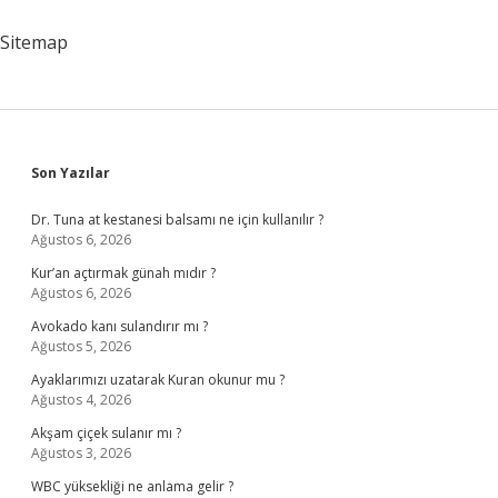
Kabul
Olur
Sitemap
Mu
Sidebar
Son Yazılar
Dr. Tuna at kestanesi balsamı ne için kullanılır ?
Ağustos 6, 2026
Kur’an açtırmak günah mıdır ?
Ağustos 6, 2026
Avokado kanı sulandırır mı ?
Ağustos 5, 2026
Ayaklarımızı uzatarak Kuran okunur mu ?
Ağustos 4, 2026
Akşam çiçek sulanır mı ?
Ağustos 3, 2026
WBC yüksekliği ne anlama gelir ?