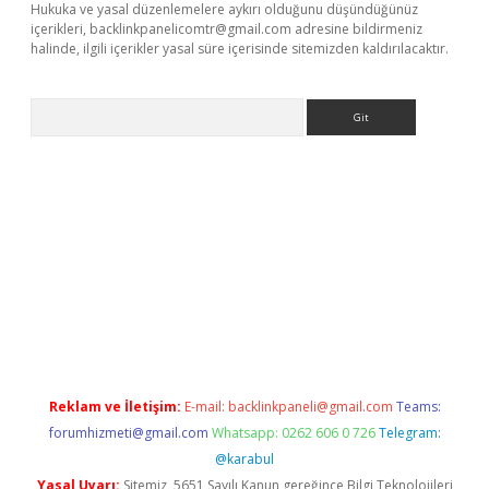
Hukuka ve yasal düzenlemelere aykırı olduğunu düşündüğünüz
içerikleri,
backlinkpanelicomtr@gmail.com
adresine bildirmeniz
halinde, ilgili içerikler yasal süre içerisinde sitemizden kaldırılacaktır.
Arama
r yeni giriş
Reklam ve İletişim:
E-mail:
backlinkpaneli@gmail.com
Teams:
forumhizmeti@gmail.com
Whatsapp: 0262 606 0 726
Telegram:
@karabul
Yasal Uyarı:
Sitemiz, 5651 Sayılı Kanun gereğince Bilgi Teknolojileri