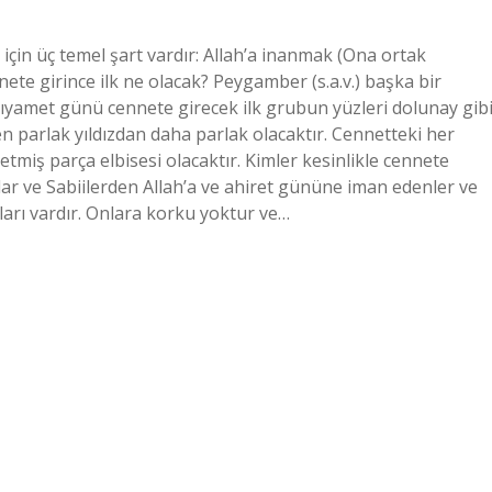
için üç temel şart vardır: Allah’a inanmak (Ona ortak
e girince ilk ne olacak? Peygamber (s.a.v.) başka bir
Kıyamet günü cennete girecek ilk grubun yüzleri dolunay gib
n parlak yıldızdan daha parlak olacaktır. Cennetteki her
yetmiş parça elbisesi olacaktır. Kimler kesinlikle cennete
lar ve Sabiilerden Allah’a ve ahiret gününe iman edenler ve
tları vardır. Onlara korku yoktur ve…