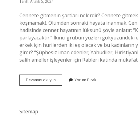
Tarih: Aralık 5, 2024
Cennete gitmenin şartları nelerdir? Cennete gitmek 
koşmamak). Ölümden sonraki hayata inanmak. Cennet
hadisinde cennet hayatının lüksünü şöyle anlatır: “
parlayacaktır.” İkinci grubun yüzleri gökyüzündeki e
erkek için hurilerden iki eş olacak ve bu kadınların 
girer? “Şüphesiz iman edenler; Yahudiler, Hıristiyan
salih ameller işleyenler için Rableri katında mükafa
Cennete
Devamını okuyun
Yorum Bırak
Girmenin
Ilk
Şartı
Nedir
Sitemap