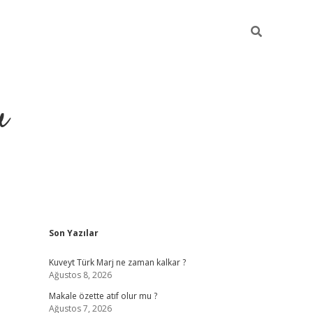
u
Sidebar
Son Yazılar
ilbet casino
betexper yeni g
Kuveyt Türk Marj ne zaman kalkar ?
Ağustos 8, 2026
Makale özette atıf olur mu ?
Ağustos 7, 2026