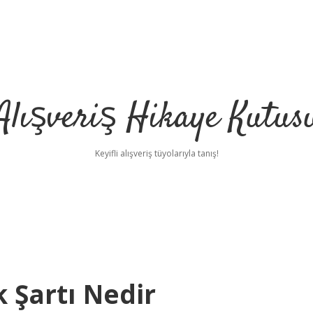
Alışveriş Hikaye Kutus
Keyifli alışveriş tüyolarıyla tanış!
 Şartı Nedir