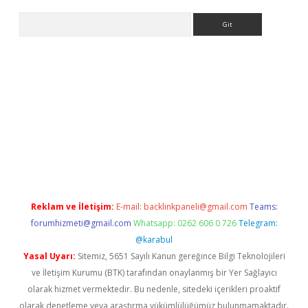
Arama
 yeni giriş
Reklam ve İletişim:
E-mail:
backlinkpaneli@gmail.com
Teams:
forumhizmeti@gmail.com
Whatsapp: 0262 606 0 726
Telegram:
@karabul
Yasal Uyarı:
Sitemiz, 5651 Sayılı Kanun gereğince Bilgi Teknolojileri
ve İletişim Kurumu (BTK) tarafından onaylanmış bir Yer Sağlayıcı
olarak hizmet vermektedir. Bu nedenle, sitedeki içerikleri proaktif
olarak denetleme veya araştırma yükümlülüğümüz bulunmamaktadır.