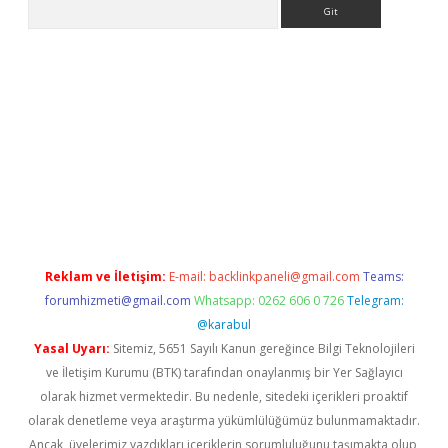
Arama
r yeni giriş
Reklam ve İletişim:
E-mail:
backlinkpaneli@gmail.com
Teams:
forumhizmeti@gmail.com
Whatsapp: 0262 606 0 726
Telegram:
@karabul
Yasal Uyarı:
Sitemiz, 5651 Sayılı Kanun gereğince Bilgi Teknolojileri
ve İletişim Kurumu (BTK) tarafından onaylanmış bir Yer Sağlayıcı
olarak hizmet vermektedir. Bu nedenle, sitedeki içerikleri proaktif
olarak denetleme veya araştırma yükümlülüğümüz bulunmamaktadır.
Ancak, üyelerimiz yazdıkları içeriklerin sorumluluğunu taşımakta olup,