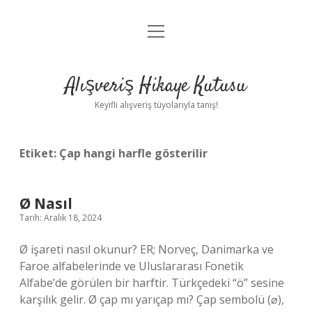
menüyü
Anasayfa
aç
Gizlilik Politikası
Alışveriş Hikaye Kutusu
Yasal Uyarı
Keyifli alışveriş tüyolarıyla tanış!
Hakkımızda
Etiket:
Çap hangi harfle gösterilir
Ø Nasıl
Tarih: Aralık 18, 2024
Ø işareti nasıl okunur? ER; Norveç, Danimarka ve
Faroe alfabelerinde ve Uluslararası Fonetik
Alfabe’de görülen bir harftir. Türkçedeki “ö” sesine
karşılık gelir. Ø çap mı yarıçap mı? Çap sembolü (⌀),