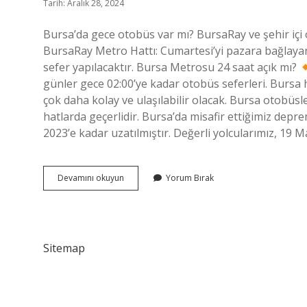
Tarih: Aralık 28, 2024
Bursa’da gece otobüs var mı? BursaRay ve şehir içi o
BursaRay Metro Hattı: Cumartesi’yi pazara bağlayan 
sefer yapılacaktır. Bursa Metrosu 24 saat açık mı?
günler gece 02:00’ye kadar otobüs seferleri. Bursa h
çok daha kolay ve ulaşılabilir olacak. Bursa otobüsl
hatlarda geçerlidir. Bursa’da misafir ettiğimiz dep
2023’e kadar uzatılmıştır. Değerli yolcularımız, 19 
Bursa
Devamını okuyun
Yorum Bırak
Otobüsleri
Kaça
Kadar
Sitemap