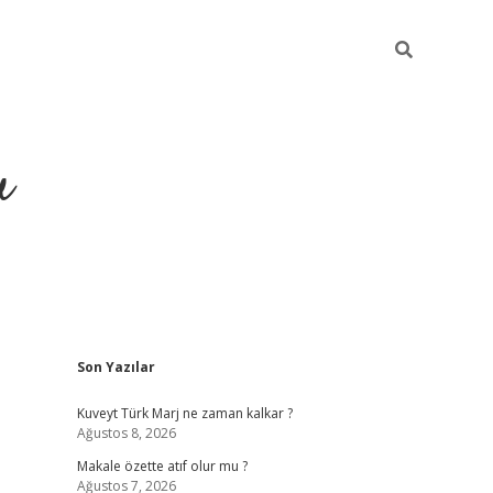
u
Sidebar
Son Yazılar
ilbet casino
betexper yeni gir
Kuveyt Türk Marj ne zaman kalkar ?
Ağustos 8, 2026
Makale özette atıf olur mu ?
Ağustos 7, 2026