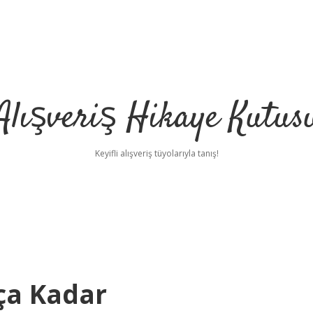
Alışveriş Hikaye Kutus
Keyifli alışveriş tüyolarıyla tanış!
ça Kadar