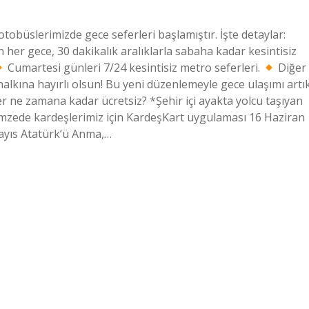
tobüslerimizde gece seferleri başlamıştır. İşte detaylar:
her gece, 30 dakikalık aralıklarla sabaha kadar kesintisiz
Cumartesi günleri 7/24 kesintisiz metro seferleri.
Diğer
alkına hayırlı olsun! Bu yeni düzenlemeyle gece ulaşımı artı
er ne zamana kadar ücretsiz? *Şehir içi ayakta yolcu taşıyan
remzede kardeşlerimiz için KardeşKart uygulaması 16 Haziran
Mayıs Atatürk’ü Anma,…