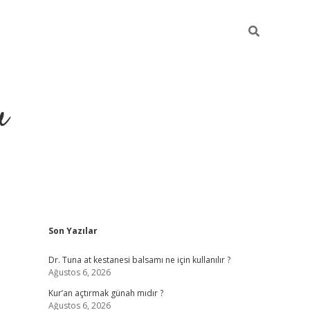
u
Sidebar
Son Yazılar
ilbet casino
betexper yeni gir
Dr. Tuna at kestanesi balsamı ne için kullanılır ?
Ağustos 6, 2026
Kur’an açtırmak günah mıdır ?
Ağustos 6, 2026