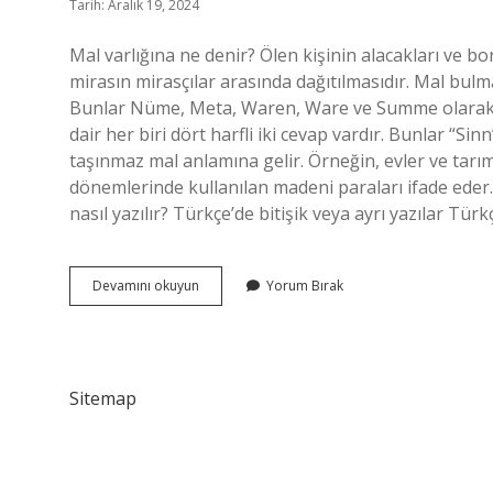
Tarih: Aralık 19, 2024
Mal varlığına ne denir? Ölen kişinin alacakları ve b
mirasın mirasçılar arasında dağıtılmasıdır. Mal bu
Bunlar Nüme, Meta, Waren, Ware ve Summe olarak 
dair her biri dört harfli iki cevap vardır. Bunlar “S
taşınmaz mal anlamına gelir. Örneğin, evler ve tarı
dönemlerinde kullanılan madeni paraları ifade eder. Z
nasıl yazılır? Türkçe’de bitişik veya ayrı yazılar Tür
Bulmacada
Devamını okuyun
Yorum Bırak
Mal
Varlığı
Ne
Demek
Sitemap