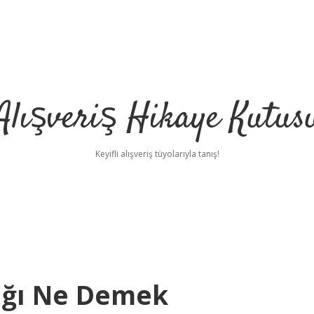
Alışveriş Hikaye Kutus
Keyifli alışveriş tüyolarıyla tanış!
ığı Ne Demek